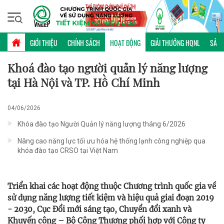
Chủ nhật, 09/08/2026 | 16:37 GMT+7
HOẠT ĐỘNG
GIỚI THIỆU
CHÍNH SÁCH
HOẠT ĐỘNG
GIẢI THƯỞNG HQNL
SẢN 
Khoá đào tạo người quản lý năng lượng
tại Hà Nội và TP. Hồ Chí Minh
04/06/2026
Khóa đào tạo Người Quản lý năng lượng tháng 6/2026
Nâng cao năng lực tối ưu hóa hệ thống lạnh công nghiệp qua
khóa đào tạo CRSO tại Việt Nam
Triển khai các hoạt động thuộc Chương trình quốc gia về
sử dụng năng lượng tiết kiệm và hiệu quả giai đoạn 2019
- 2030, Cục Đổi mới sáng tạo, Chuyển đổi xanh và
Khuyến công – Bộ Công Thương phối hợp với Công ty