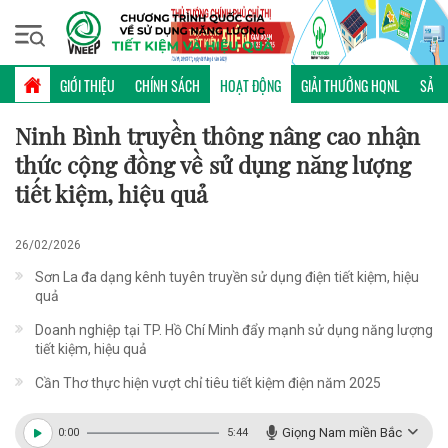
Chủ nhật, 09/08/2026 | 10:35 GMT+7
HOẠT ĐỘNG
GIỚI THIỆU
CHÍNH SÁCH
HOẠT ĐỘNG
GIẢI THƯỞNG HQNL
SẢN 
Ninh Bình truyền thông nâng cao nhận
thức cộng đồng về sử dụng năng lượng
tiết kiệm, hiệu quả
26/02/2026
Sơn La đa dạng kênh tuyên truyền sử dụng điện tiết kiệm, hiệu
quả
Doanh nghiệp tại TP. Hồ Chí Minh đẩy mạnh sử dụng năng lượng
tiết kiệm, hiệu quả
Cần Thơ thực hiện vượt chỉ tiêu tiết kiệm điện năm 2025
Giọng Nam miền Bắc
0:00
5:44