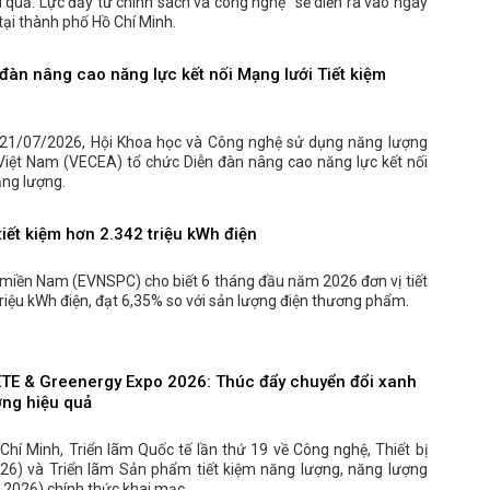
u quả: Lực đẩy từ chính sách và công nghệ” sẽ diễn ra vào ngày
ại thành phố Hồ Chí Minh.
đàn nâng cao năng lực kết nối Mạng lưới Tiết kiệm
21/07/2026, Hội Khoa học và Công nghệ sử dụng năng lượng
 Việt Nam (VECEA) tổ chức Diễn đàn nâng cao năng lực kết nối
ăng lượng.
iết kiệm hơn 2.342 triệu kWh điện
 miền Nam (EVNSPC) cho biết 6 tháng đầu năm 2026 đơn vị tiết
riệu kWh điện, đạt 6,35% so với sản lượng điện thương phẩm.
ETE & Greenergy Expo 2026: Thúc đẩy chuyển đổi xanh
ợng hiệu quả
 Chí Minh, Triển lãm Quốc tế lần thứ 19 về Công nghệ, Thiết bị
26) và Triển lãm Sản phẩm tiết kiệm năng lượng, năng lượng
2026) chính thức khai mạc.