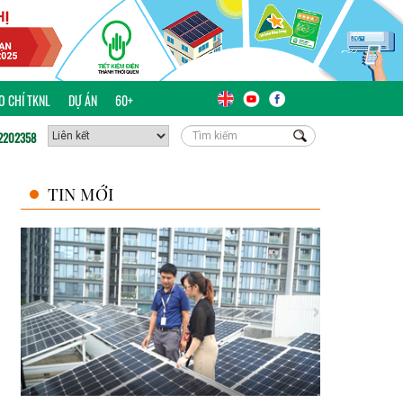
ÁO CHÍ TKNL
DỰ ÁN
60+
2202358
TIN MỚI