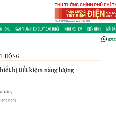
NG HQNL
SẢN PHẨM HIỆU SUẤT CAO NHẤT
KINH NGHIỆM
ĐIỂN HÌNH
GIẢI B
024.2
T ĐỘNG
thiết bị tiết kiệm năng lượng
iện năng
ở làng nghề