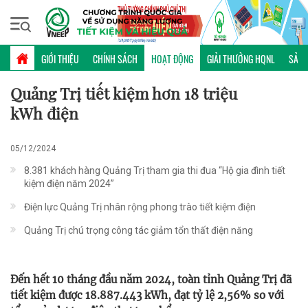
Thứ năm, 06/08/2026 | 08:55 GMT+7
HOẠT ĐỘNG
GIỚI THIỆU
CHÍNH SÁCH
HOẠT ĐỘNG
GIẢI THƯỞNG HQNL
SẢN 
Quảng Trị tiết kiệm hơn 18 triệu
kWh điện
05/12/2024
8.381 khách hàng Quảng Trị tham gia thi đua “Hộ gia đình tiết
kiệm điện năm 2024”
Điện lực Quảng Trị nhân rộng phong trào tiết kiệm điện
Quảng Trị chú trọng công tác giảm tổn thất điện năng
Đến hết 10 tháng đầu năm 2024, toàn tỉnh Quảng Trị đã
tiết kiệm được 18.887.443 kWh, đạt tỷ lệ 2,56% so với