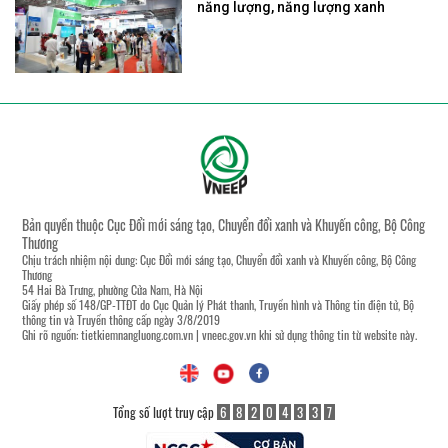
năng lượng, năng lượng xanh
Bản quyền thuộc Cục Đổi mới sáng tạo, Chuyển đổi xanh và Khuyến công, Bộ Công
Thương
Chịu trách nhiệm nội dung: Cục Đổi mới sáng tạo, Chuyển đổi xanh và Khuyến công, Bộ Công
Thương
54 Hai Bà Trưng, phường Cửa Nam, Hà Nội
Giấy phép số 148/GP-TTĐT do Cục Quản lý Phát thanh, Truyền hình và Thông tin điện tử, Bộ
thông tin và Truyền thông cấp ngày 3/8/2019
Ghi rõ nguồn:
tietkiemnangluong.com.vn
|
vneec.gov.vn
khi sử dụng thông tin từ website này.
Tổng số lượt truy cập
6
8
2
0
4
3
3
7