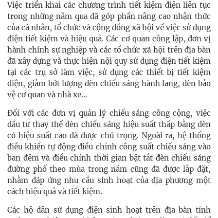
Việc triển khai các chương trình tiết kiệm điện liên tục
trong những năm qua đã góp phần nâng cao nhận thức
của cá nhân, tổ chức và cộng đồng xã hội về việc sử dụng
điện tiết kiệm và hiệu quả. Các cơ quan công lập, đơn vị
hành chính sự nghiệp và các tổ chức xã hội trên địa bàn
đã xây dựng và thực hiện nội quy sử dụng điện tiết kiệm
tại các trụ sở làm việc, sử dụng các thiết bị tiết kiệm
điện, giảm bớt lượng đèn chiếu sáng hành lang, đèn bảo
vệ cơ quan và nhà xe…
Đối với các đơn vị quản lý chiếu sáng công cộng, việc
đầu tư thay thế đèn chiếu sáng hiệu suất thấp bằng đèn
có hiệu suất cao đã được chú trọng. Ngoài ra, hệ thống
điều khiển tự động điều chỉnh công suất chiếu sáng vào
ban đêm và điều chỉnh thời gian bật tắt đèn chiếu sáng
đường phố theo mùa trong năm cũng đã được lắp đặt,
nhằm đáp ứng nhu cầu sinh hoạt của địa phương một
cách hiệu quả và tiết kiệm.
Các hộ dân sử dụng điện sinh hoạt trên địa bàn tỉnh