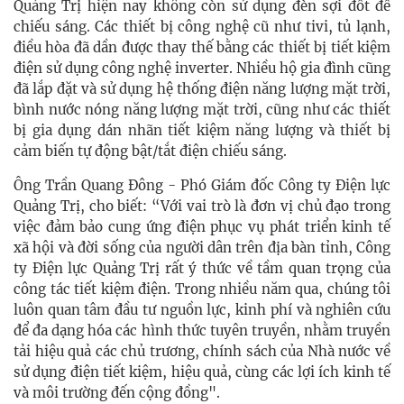
Quảng Trị hiện nay không còn sử dụng đèn sợi đốt để
chiếu sáng. Các thiết bị công nghệ cũ như tivi, tủ lạnh,
điều hòa đã dần được thay thế bằng các thiết bị tiết kiệm
điện sử dụng công nghệ inverter. Nhiều hộ gia đình cũng
đã lắp đặt và sử dụng hệ thống điện năng lượng mặt trời,
bình nước nóng năng lượng mặt trời, cũng như các thiết
bị gia dụng dán nhãn tiết kiệm năng lượng và thiết bị
cảm biến tự động bật/tắt điện chiếu sáng.
Ông Trần Quang Đông - Phó Giám đốc Công ty Điện lực
Quảng Trị, cho biết: “Với vai trò là đơn vị chủ đạo trong
việc đảm bảo cung ứng điện phục vụ phát triển kinh tế
xã hội và đời sống của người dân trên địa bàn tỉnh, Công
ty Điện lực Quảng Trị rất ý thức về tầm quan trọng của
công tác tiết kiệm điện. Trong nhiều năm qua, chúng tôi
luôn quan tâm đầu tư nguồn lực, kinh phí và nghiên cứu
để đa dạng hóa các hình thức tuyên truyền, nhằm truyền
tải hiệu quả các chủ trương, chính sách của Nhà nước về
sử dụng điện tiết kiệm, hiệu quả, cùng các lợi ích kinh tế
và môi trường đến cộng đồng".