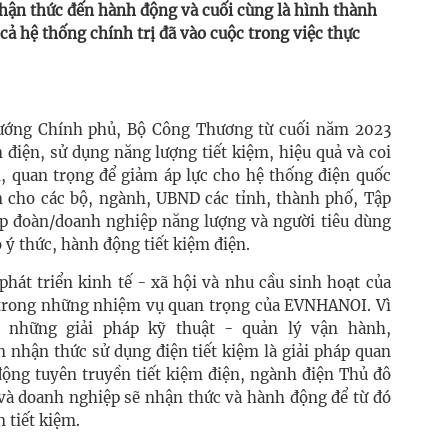
nhận thức đến hành động và cuối cùng là hình thành
cả hệ thống chính trị đã vào cuộc trong việc thực
 tướng Chính phủ, Bộ Công Thương từ cuối năm 2023
điện, sử dụng năng lượng tiết kiệm, hiệu quả và coi
n, quan trọng để giảm áp lực cho hệ thống điện quốc
m cho các bộ, ngành, UBND các tỉnh, thành phố, Tập
ập đoàn/doanh nghiệp năng lượng và người tiêu dùng
ý thức, hành động tiết kiệm điện.
hát triển kinh tế - xã hội và nhu cầu sinh hoạt của
 trong những nhiệm vụ quan trọng của EVNHANOI. Vì
i những giải pháp kỹ thuật - quản lý vận hành,
 nhận thức sử dụng điện tiết kiệm là giải pháp quan
động tuyên truyền tiết kiệm điện, ngành điện Thủ đô
à doanh nghiệp sẽ nhận thức và hành động để từ đó
 tiết kiệm.