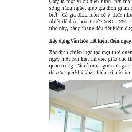
Giấy là một ví dụ điển hình, nơi mà
sống hàng ngày, giúp gia đình giảm 
biết “Cả gia đình luôn có ý thức như
nhiệt độ điều hòa ở mức 26·C - 27·C
nhỏ này, hàng tháng đều tiết kiệm đượ
Xây dựng Văn hóa tiết kiệm điện ngay
Xác định chiến lược tạo một thói quen
ngày một cạn kiệt thì việc giáo dục t
quan trọng. Tất cả mọi người cùng ch
để vượt qua khó khăn hiện tại mà còn v