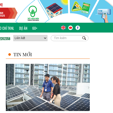
ÁO CHÍ TKNL
DỰ ÁN
60+
2202358
TIN MỚI