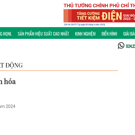
NG HQNL
SẢN PHẨM HIỆU SUẤT CAO NHẤT
KINH NGHIỆM
ĐIỂN HÌNH
GIẢI B
024.2
T ĐỘNG
n hóa
năm 2024