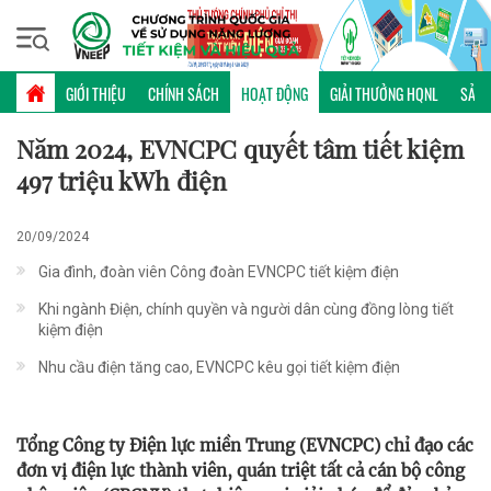
Thứ sáu, 07/08/2026 | 23:25 GMT+7
HOẠT ĐỘNG
GIỚI THIỆU
CHÍNH SÁCH
HOẠT ĐỘNG
GIẢI THƯỞNG HQNL
SẢN 
Năm 2024, EVNCPC quyết tâm tiết kiệm
497 triệu kWh điện
20/09/2024
Gia đình, đoàn viên Công đoàn EVNCPC tiết kiệm điện
Khi ngành Điện, chính quyền và người dân cùng đồng lòng tiết
kiệm điện
Nhu cầu điện tăng cao, EVNCPC kêu gọi tiết kiệm điện
Tổng Công ty Điện lực miền Trung (EVNCPC) chỉ đạo các
đơn vị điện lực thành viên, quán triệt tất cả cán bộ công