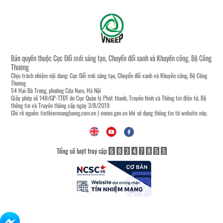
Bản quyền thuộc Cục Đổi mới sáng tạo, Chuyển đổi xanh và Khuyến công, Bộ Công
Thương
Chịu trách nhiệm nội dung: Cục Đổi mới sáng tạo, Chuyển đổi xanh và Khuyến công, Bộ Công
Thương
54 Hai Bà Trưng, phường Cửa Nam, Hà Nội
Giấy phép số 148/GP-TTĐT do Cục Quản lý Phát thanh, Truyền hình và Thông tin điện tử, Bộ
thông tin và Truyền thông cấp ngày 3/8/2019
Ghi rõ nguồn:
tietkiemnangluong.com.vn
|
vneec.gov.vn
khi sử dụng thông tin từ website này.
Tổng số lượt truy cập
6
8
3
4
7
8
5
5