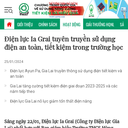
Thứ năm, 06/08/2026 | 10:10 GMT+7
HOẠT ĐỘNG
GIỚI THIỆU
CHÍNH SÁCH
HOẠT ĐỘNG
GIẢI THƯỞNG HQNL
SẢN 
Điện lực Ia Grai tuyên truyền sử dụng
điện an toàn, tiết kiệm trong trường học
25/01/2024
Điện lực Ayun Pa, Gia Lai truyền thông sử dụng điện tiết kiệm và
an toàn
Gia Lai tăng cường tiết kiệm điện giai đoạn 2023-2025 và các
năm tiếp theo
Điện lực Gia Lai nỗ lực giảm tổn thất điện năng
Sáng ngày 22/01, Điện lực Ia Grai (Công ty Điện lực Gia