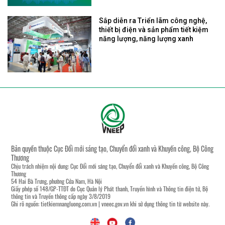
Sắp diễn ra Triển lãm công nghệ,
thiết bị điện và sản phẩm tiết kiệm
năng lượng, năng lượng xanh
Bản quyền thuộc Cục Đổi mới sáng tạo, Chuyển đổi xanh và Khuyến công, Bộ Công
Thương
Chịu trách nhiệm nội dung: Cục Đổi mới sáng tạo, Chuyển đổi xanh và Khuyến công, Bộ Công
Thương
54 Hai Bà Trưng, phường Cửa Nam, Hà Nội
Giấy phép số 148/GP-TTĐT do Cục Quản lý Phát thanh, Truyền hình và Thông tin điện tử, Bộ
thông tin và Truyền thông cấp ngày 3/8/2019
Ghi rõ nguồn:
tietkiemnangluong.com.vn
|
vneec.gov.vn
khi sử dụng thông tin từ website này.