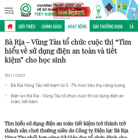
Thứ bảy, 08/08/2026 | 08:18 GMT+7
HOẠT ĐỘNG
GIỚI THIỆU
CHÍNH SÁCH
HOẠT ĐỘNG
GIẢI THƯỞNG HQNL
SẢN 
Bà Rịa - Vũng Tàu tổ chức cuộc thi “Tìm
hiểu về sử dụng điện an toàn và tiết
kiệm” cho học sinh
30/11/2023
Bà Rịa Vũng Tàu tiết kiệm từ 5 -7% mức tiêu thụ năng lượng
Điện lực Bà Rịa - Vũng Tàu tổ chức cuộc thi sử dụng điện an
toàn, tiết kiệm
Tìm hiểu sử dụng điện an toàn tiết kiệm trở thành trở
thành sân chơi thường niên do Công ty Điện lực Bà Rịa
Vũng Tàu phối hợp cùng Sở Giáo dục tổ chức dành cho