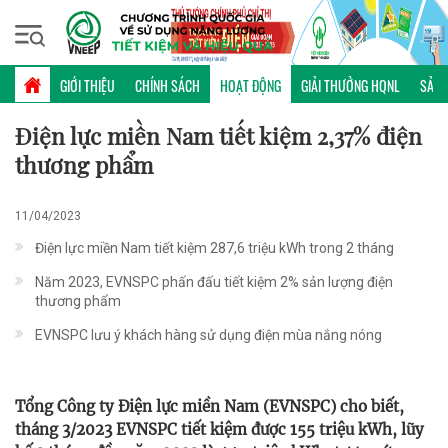
Thứ bảy, 08/08/2026 | 02:26 GMT+7
HOẠT ĐỘNG
GIỚI THIỆU
CHÍNH SÁCH
HOẠT ĐỘNG
GIẢI THƯỞNG HQNL
SẢN 
Điện lực miền Nam tiết kiệm 2,37% điện
thương phẩm
11/04/2023
Điện lực miền Nam tiết kiệm 287,6 triệu kWh trong 2 tháng
Năm 2023, EVNSPC phấn đấu tiết kiệm 2% sản lượng điện
thương phẩm
EVNSPC lưu ý khách hàng sử dụng điện mùa nắng nóng
Tổng Công ty Điện lực miền Nam (EVNSPC) cho biết,
tháng 3/2023 EVNSPC tiết kiệm được 155 triệu kWh, lũy