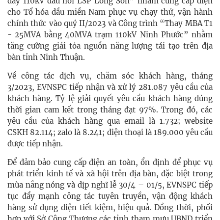
dây 110kV đấu nối LSP Long Sơn” nhằm cung cấp điện
cho Tổ hóa dầu miền Nam phục vụ chạy thử, vận hành
chính thức vào quý II/2023 và Công trình “Thay MBA T1
- 25MVA bằng 40MVA trạm 110kV Ninh Phước” nhằm
tăng cường giải tỏa nguồn năng lượng tái tạo trên địa
bàn tỉnh Ninh Thuận.
Về công tác dịch vụ, chăm sóc khách hàng, tháng
3/2023, EVNSPC tiếp nhận và xử lý 281.087 yêu cầu của
khách hàng. Tỷ lệ giải quyết yêu cầu khách hàng đúng
thời gian cam kết trong tháng đạt 97%. Trong đó, các
yêu cầu của khách hàng qua email là 1.732; website
CSKH 82.114; zalo là 8.241; điện thoại là 189.000 yêu cầu
được tiếp nhận.
Để đảm bảo cung cấp điện an toàn, ổn định để phục vụ
phát triển kinh tế và xã hội trên địa bàn, đặc biệt trong
mùa nắng nóng và dịp nghĩ lễ 30/4 – 01/5, EVNSPC tiếp
tục đẩy mạnh công tác tuyên truyền, vận động khách
hàng sử dụng điện tiết kiệm, hiệu quả. Đồng thời, phối
hợp với Sở Công Thương các tỉnh tham mưu UBND triển