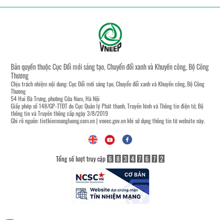
Bản quyền thuộc Cục Đổi mới sáng tạo, Chuyển đổi xanh và Khuyến công, Bộ Công
Thương
Chịu trách nhiệm nội dung: Cục Đổi mới sáng tạo, Chuyển đổi xanh và Khuyến công, Bộ Công
Thương
54 Hai Bà Trưng, phường Cửa Nam, Hà Nội
Giấy phép số 148/GP-TTĐT do Cục Quản lý Phát thanh, Truyền hình và Thông tin điện tử, Bộ
thông tin và Truyền thông cấp ngày 3/8/2019
Ghi rõ nguồn:
tietkiemnangluong.com.vn
|
vneec.gov.vn
khi sử dụng thông tin từ website này.
Tổng số lượt truy cập
6
8
3
4
7
6
7
2