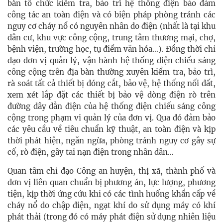
bàn tổ chức kiểm tra, bảo trì hệ thống điện bảo đảm
công tác an toàn điện và có biện pháp phòng tránh các
nguy cơ cháy nổ có nguyên nhân do điện (nhất là tại khu
dân cư, khu vực công cộng, trung tâm thương mại, chợ,
bệnh viện, trường học, tụ điểm văn hóa…). Đồng thời chỉ
đạo đơn vị quản lý, vận hành hệ thống điện chiếu sáng
công cộng trên địa bàn thường xuyên kiểm tra, bảo trì,
rà soát tất cả thiết bị đóng cắt, bảo vệ, hệ thống nối đất,
xem xét lắp đặt các thiết bị bảo vệ dòng điện rò trên
đường dây dẫn điện của hệ thống điện chiếu sáng công
cộng trong phạm vi quản lý của đơn vị. Qua đó đảm bảo
các yêu cầu về tiêu chuẩn kỹ thuật, an toàn điện và kịp
thời phát hiện, ngăn ngừa, phòng tránh nguy cơ gây sự
cố, rò điện, gây tai nạn điện trong nhân dân…
Quan tâm chỉ đạo Công an huyện, thị xã, thành phố và
đơn vị liên quan chuẩn bị phương án, lực lượng, phương
tiện, kịp thời ứng cứu khi có các tình huống khẩn cấp về
cháy nổ do chập điện, ngạt khí do sử dụng máy có khí
phát thải (trong đó có máy phát điện sử dụng nhiên liệu