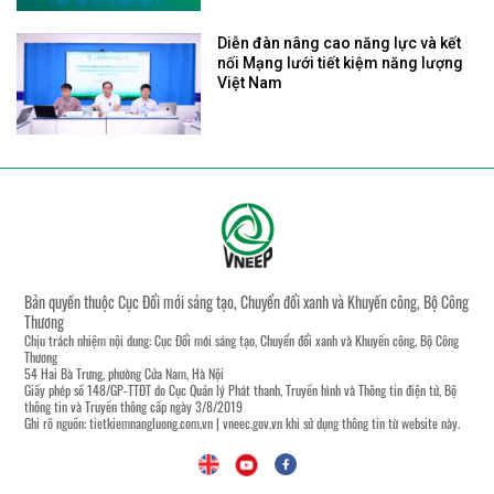
Diễn đàn nâng cao năng lực và kết
nối Mạng lưới tiết kiệm năng lượng
Việt Nam
Bản quyền thuộc Cục Đổi mới sáng tạo, Chuyển đổi xanh và Khuyến công, Bộ Công
Thương
Chịu trách nhiệm nội dung: Cục Đổi mới sáng tạo, Chuyển đổi xanh và Khuyến công, Bộ Công
Thương
54 Hai Bà Trưng, phường Cửa Nam, Hà Nội
Giấy phép số 148/GP-TTĐT do Cục Quản lý Phát thanh, Truyền hình và Thông tin điện tử, Bộ
thông tin và Truyền thông cấp ngày 3/8/2019
Ghi rõ nguồn:
tietkiemnangluong.com.vn
|
vneec.gov.vn
khi sử dụng thông tin từ website này.