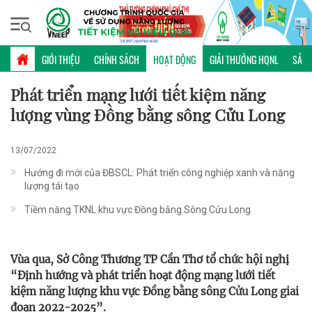
Thứ bảy, 08/08/2026 | 11:45 GMT+7
HOẠT ĐỘNG
GIỚI THIỆU
CHÍNH SÁCH
HOẠT ĐỘNG
GIẢI THƯỞNG HQNL
SẢN 
Phát triển mạng lưới tiết kiệm năng
lượng vùng Đồng bằng sông Cửu Long
13/07/2022
Hướng đi mới của ĐBSCL: Phát triển công nghiệp xanh và năng
lượng tái tạo
Tiềm năng TKNL khu vực Đồng bằng Sông Cửu Long
Vùa qua, Sở Công Thương TP Cần Thơ tổ chức hội nghị
“Ðịnh hướng và phát triển hoạt động mạng lưới tiết
kiệm năng lượng khu vực Đồng bằng sông Cửu Long giai
đoạn 2022-2025”.