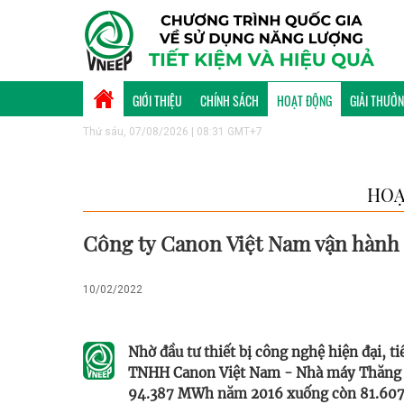
GIỚI THIỆU
CHÍNH SÁCH
HOẠT ĐỘNG
GIẢI THƯỞ
Thứ sáu, 07/08/2026 | 08:31 GMT+7
HOẠ
Công ty Canon Việt Nam vận hành t
10/02/2022
Nhờ đầu tư thiết bị công nghệ hiện đại, t
TNHH Canon Việt Nam - Nhà máy Thăng Lo
94.387 MWh năm 2016 xuống còn 81.6