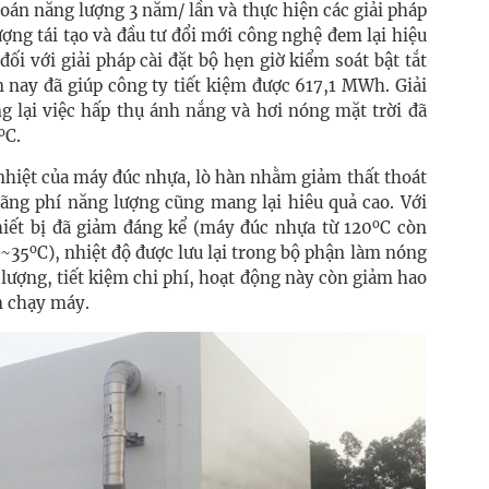
oán năng lượng 3 năm/ lần và thực hiện các giải pháp
ợng tái tạo và đầu tư đổi mới công nghệ đem lại hiệu
đối với giải pháp cài đặt bộ hẹn giờ kiểm soát bật tắt
 nay đã giúp công ty tiết kiệm được 617,1 MWh. Giải
g lại việc hấp thụ ánh nắng và hơi nóng mặt trời đã
o
C.
a nhiệt của máy đúc nhựa, lò hàn nhằm giảm thất thoát
 lãng phí năng lượng cũng mang lại hiêu quả cao. Với
o
hiết bị đã giảm đáng kể (máy đúc nhựa từ 120
C còn
o
2~35
C), nhiệt độ được lưu lại trong bộ phận làm nóng
g lượng, tiết kiệm chi phí, hoạt động này còn giảm hao
an chạy máy.