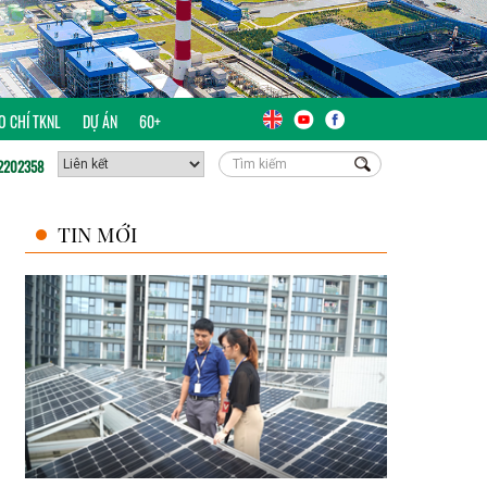
ÁO CHÍ TKNL
DỰ ÁN
60+
2202358
TIN MỚI