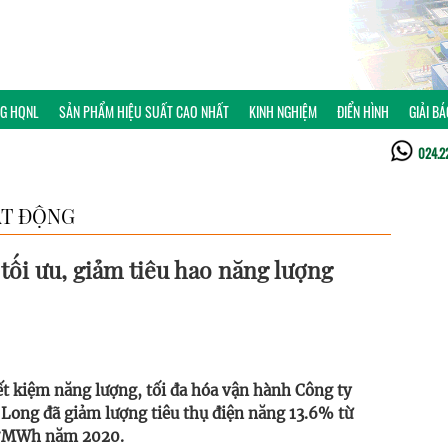
NG HQNL
SẢN PHẨM HIỆU SUẤT CAO NHẤT
KINH NGHIỆM
ĐIỂN HÌNH
GIẢI B
024.2
T ĐỘNG
ối ưu, giảm tiêu hao năng lượng
iết kiệm năng lượng, tối đa hóa vận hành Công ty
ng đã giảm lượng tiêu thụ điện năng 13.6% từ
07MWh năm 2020.