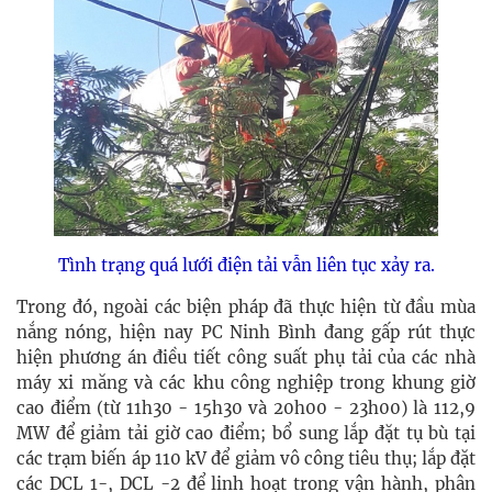
Tình trạng quá lưới điện tải vẫn liên tục xảy ra.
Trong đó, ngoài các biện pháp đã thực hiện từ đầu mùa
nắng nóng, hiện nay PC Ninh Bình đang gấp rút thực
hiện phương án điều tiết công suất phụ tải của các nhà
máy xi măng và các khu công nghiệp trong khung giờ
cao điểm (từ 11h30 - 15h30 và 20h00 - 23h00) là 112,9
MW để giảm tải giờ cao điểm; bổ sung lắp đặt tụ bù tại
các trạm biến áp 110 kV để giảm vô công tiêu thụ; lắp đặt
các DCL 1-, DCL -2 để linh hoạt trong vận hành, phân