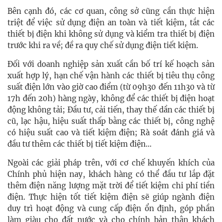
Bên cạnh đó, các cơ quan, công sở cũng cần thực hiện
triệt để việc sử dụng điện an toàn và tiết kiệm, tắt các
thiết bị điện khi không sử dụng và kiểm tra thiết bị điện
trước khi ra về; đề ra quy chế sử dụng điện tiết kiệm.
Đối với doanh nghiệp sản xuất cần bố trí kế hoạch sản
xuất hợp lý, hạn chế vận hành các thiết bị tiêu thụ công
suất điện lớn vào giờ cao điểm (từ 09h30 đến 11h30 và từ
17h đến 20h) hàng ngày, không để các thiết bị điện hoạt
động không tải; Đầu tư, cải tiến, thay thế dần các thiết bị
cũ, lạc hậu, hiệu suất thấp bằng các thiết bị, công nghệ
có hiệu suất cao và tiết kiệm điện; Rà soát đánh giá và
đầu tư thêm các thiết bị tiết kiệm điện…
Ngoài các giải pháp trên, với cơ chế khuyến khích của
Chính phủ hiện nay, khách hàng có thể đầu tư lắp đặt
thêm điện năng lượng mặt trời để tiết kiệm chi phí tiền
điện. Thực hiện tốt tiết kiệm điện sẽ giúp ngành điện
duy trì hoạt động và cung cấp điện ổn định, góp phần
làm giàu cho đất nước và cho chính bản thân khách