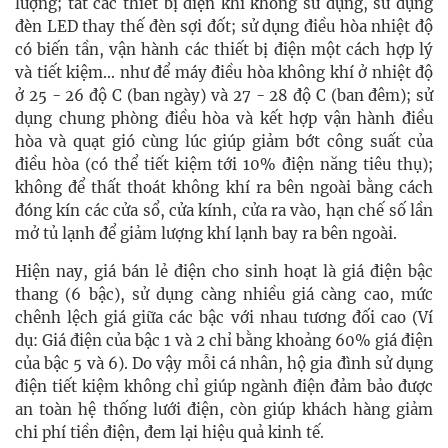
lượng; tắt các thiết bị điện khi không sử dụng, sử dụng
đèn LED thay thế đèn sợi đốt; sử dụng điều hòa nhiệt độ
có biến tần, vận hành các thiết bị điện một cách hợp lý
và tiết kiệm... như để máy điều hòa không khí ở nhiệt độ
ở 25 - 26 độ C (ban ngày) và 27 - 28 độ C (ban đêm); sử
dụng chung phòng điều hòa và kết hợp vận hành điều
hòa và quạt gió cùng lúc giúp giảm bớt công suất của
điều hòa (có thể tiết kiệm tới 10% điện năng tiêu thụ);
không để thất thoát không khí ra bên ngoài bằng cách
đóng kín các cửa sổ, cửa kính, cửa ra vào, hạn chế số lần
mở tủ lạnh để giảm lượng khí lạnh bay ra bên ngoài.
Hiện nay, giá bán lẻ điện cho sinh hoạt là giá điện bậc
thang (6 bậc), sử dụng càng nhiều giá càng cao, mức
chênh lệch giá giữa các bậc với nhau tương đối cao (Ví
dụ: Giá điện của bậc 1 và 2 chỉ bằng khoảng 60% giá điện
của bậc 5 và 6). Do vậy mỗi cá nhân, hộ gia đình sử dụng
điện tiết kiệm không chỉ giúp ngành điện đảm bảo được
an toàn hệ thống lưới điện, còn giúp khách hàng giảm
chi phí tiền điện, đem lại hiệu quả kinh tế.