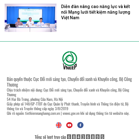
Diễn đàn nâng cao năng lực và kết
nối Mạng lưới tiết kiệm năng lượng
Việt Nam
Bản quyền thuộc Cục Đổi mới sáng tạo, Chuyển đổi xanh và Khuyến công, Bộ Công
Thương
Chịu trách nhiệm nội dung: Cục Đổi mới sáng tạo, Chuyển đổi xanh và Khuyến công, Bộ Công
Thương
54 Hai Bà Trưng, phường Cửa Nam, Hà Nội
Giấy phép số 148/GP-TTĐT do Cục Quản lý Phát thanh, Truyền hình và Thông tin điện tử, Bộ
thông tin và Truyền thông cấp ngày 3/8/2019
Ghi rõ nguồn:
tietkiemnangluong.com.vn
|
vneec.gov.vn
khi sử dụng thông tin từ website này.
Tổng số lượt truy cập
6
8
4
3
6
8
9
5