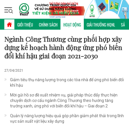
Chủ nhật, 09/08/2026 | 02:14 GMT+7
HOẠT ĐỘNG
GIỚI THIỆU
CHÍNH SÁCH
HOẠT ĐỘNG
GIẢI THƯỞNG HQNL
SẢN 
Ngành Công Thương cùng phối hợp xây
dựng kế hoạch hành động ứng phó biến
đổi khí hậu giai đoạn 2021-2030
27/04/2021
Giảm tiêu thụ năng lượng trong các tòa nhà để ứng phó biến đổi
khí hậu
Mời gửi hồ sơ đề xuất nhiệm vụ, giải pháp thúc đẩy thực hiện
chuyển dịch cơ cấu ngành Công Thương theo hướng tăng
trưởng xanh, ứng phó với biến đổi khí hậu – Giai đoạn 2
Quản lý năng lượng hiệu quả góp phần giảm phát thải trong lĩnh
vực sản xuất vật liệu xây dựng