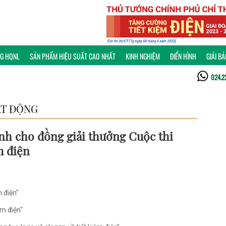
NG HQNL
SẢN PHẨM HIỆU SUẤT CAO NHẤT
KINH NGHIỆM
ĐIỂN HÌNH
GIẢI B
024.2
T ĐỘNG
nh cho đồng giải thưởng Cuộc thi
m điện
m điện"
ệm điện"