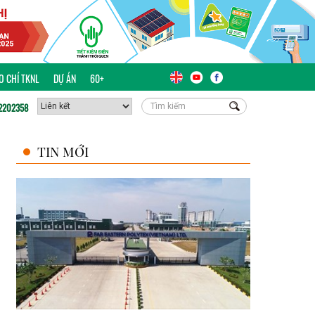
ÁO CHÍ TKNL
DỰ ÁN
60+
2202358
TIN MỚI