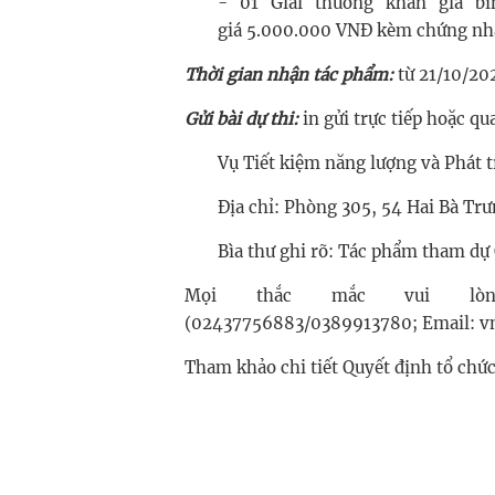
- 01 Giải thưởng khán giả bì
giá 5.000.000 VNĐ kèm chứng nh
Thời gian nhận tác phẩm:
từ 21/10/20
Gửi bài dự thi:
in gửi trực tiếp hoặc qu
Vụ Tiết kiệm năng lượng và Phát 
Địa chỉ: Phòng 305, 54 Hai Bà Tr
Bìa thư ghi rõ: Tác phẩm tham dự 
Mọi thắc mắc vui lò
(02437756883/0389913780; Email:
v
Tham khảo chi tiết Quyết định tổ chức