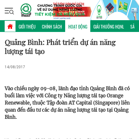
Thứ sáu, 07/08/2026 | 14:57 GMT+7
HOẠT ĐỘNG
GIỚI THIỆU
CHÍNH SÁCH
HOẠT ĐỘNG
GIẢI THƯỞNG HQNL
SẢN 
Quảng Bình: Phát triển dự án năng
lượng tái tạo
14/08/2017
Vào chiều ngày 09-08, lãnh đạo tỉnh Quảng Bình đã có
buổi làm việc với Công ty Năng lượng tái tạo Orange
Renewable, thuộc Tập đoàn AT Capital (Singapore) liên
quan đến đầu tư các dự án năng lượng tái tạo tại Quảng
Bình.