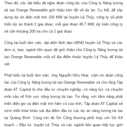
Theo đó, các đại biểu đã nghe đoàn công tác của Công ty Năng lượng
tái tạo Orange Renewable giới thiệu tóm tắt về dự án. Cụ thể, để xây
dựng dự án điện mặt trời 100 MW tại huyện Lệ Thủy, công ty sẽ phát
triển dự án thành 2 giai đoạn, mỗi giai đoạn 49,7 MW, dự kiến công ty
sẽ cần khoảng 200 ha cho cả 2 giai đoạn.
Cũng tại buổi làm việc, đại diện lãnh đạo UBND huyện Lệ Thủy và các
đơn vị, ban, ngành liên quan đã giới thiệu cho Công ty Năng lượng tái
tạo Orange Renewable một số địa điểm thuộc huyện Lệ Thủy để khảo
sát.
Phát biểu tại buổi làm việc, ông Nguyễn Hữu Hoài cảm ơn đoàn công
tác của Công ty Năng lượng tái tạo Orange Renewable và cho rằng Tập
đoàn AT Capital là nhà đầu tư chuyên nghiệp, có năng lực và chuyên
môn sâu về lĩnh vực năng lượng tái tạo. Tin rằng, với tiềm năng phát
triển điện gió và điện mặt trời hiện có của tỉnh, Tập đoàn AT Capital sẽ
sớm triển khai khảo sát địa điểm đầu tư các dự án năng lượng tái tạo
tại Quảng Bình. Cùng với đó Sở Công thương phối hợp với Sở Kế
hoạch – Đầu tư, huyện Lệ Thủy và các ngành liên quan tiếp tục giới