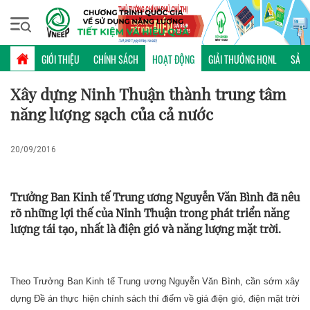
Chủ nhật, 09/08/2026 | 20:06 GMT+7
HOẠT ĐỘNG
GIỚI THIỆU
CHÍNH SÁCH
HOẠT ĐỘNG
GIẢI THƯỞNG HQNL
SẢN 
Xây dựng Ninh Thuận thành trung tâm
năng lượng sạch của cả nước
20/09/2016
Trưởng Ban Kinh tế Trung ương Nguyễn Văn Bình đã nêu
rõ những lợi thế của Ninh Thuận trong phát triển năng
lượng tái tạo, nhất là điện gió và năng lượng mặt trời.
Theo Trưởng Ban Kinh tế Trung ương Nguyễn Văn Bình, cần sớm xây
dựng Đề án thực hiện chính sách thí điểm về giá điện gió, điện mặt trời