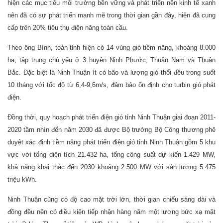
hiện các mục tiêu môi trường bền vững và phát triển nền kinh tế xanh
nên đã có sự phát triển mạnh mẽ trong thời gian gần đây, hiện đã cung
cấp trên 20% tiêu thụ điện năng toàn cầu.
Theo ông Bình, toàn tỉnh hiện có 14 vùng gió tiềm năng, khoảng 8.000
ha, tập trung chủ yếu ở 3 huyện Ninh Phước, Thuận Nam và Thuận
Bắc. Đặc biệt là Ninh Thuận ít có bão và lượng gió thổi đều trong suốt
10 tháng với tốc độ từ 6,4-9,6m/s, đảm bảo ổn định cho turbin gió phát
điện.
Đồng thời, quy hoạch phát triển điện gió tỉnh Ninh Thuận giai đoạn 2011-
2020 tầm nhìn đến năm 2030 đã được Bộ trưởng Bộ Công thương phê
duyệt xác định tiềm năng phát triển điện gió tỉnh Ninh Thuận gồm 5 khu
vực với tổng diện tích 21.432 ha, tổng công suất dự kiến 1.429 MW,
khả năng khai thác đến 2030 khoảng 2.500 MW với sản lượng 5.475
triệu kWh.
Ninh Thuận cũng có độ cao mặt trời lớn, thời gian chiếu sáng dài và
đồng đều nên có điều kiện tiếp nhận hàng năm một lượng bức xạ mặt