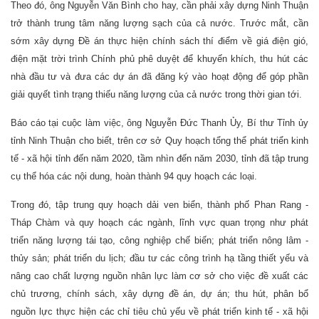
Theo đó, ông Nguyễn Văn Bình cho hay, cần phải xây dựng Ninh Thuận
trở thành trung tâm năng lượng sạch của cả nước. Trước mắt, cần
sớm xây dựng Đề án thực hiện chính sách thí điểm về giá điện gió,
điện mặt trời trình Chính phủ phê duyệt để khuyến khích, thu hút các
nhà đầu tư và đưa các dự án đã đăng ký vào hoạt động để góp phần
giải quyết tình trạng thiếu năng lượng của cả nước trong thời gian tới.
Báo cáo tại cuộc làm việc, ông Nguyễn Đức Thanh Ủy, Bí thư Tỉnh ủy
tỉnh Ninh Thuận cho biết, trên cơ sở Quy hoạch tổng thể phát triển kinh
tế - xã hội tỉnh đến năm 2020, tầm nhìn đến năm 2030, tỉnh đã tập trung
cụ thể hóa các nội dung, hoàn thành 94 quy hoạch các loại.
Trong đó, tập trung quy hoạch dải ven biển, thành phố Phan Rang -
Tháp Chàm và quy hoạch các ngành, lĩnh vực quan trọng như phát
triển năng lượng tái tạo, công nghiệp chế biến; phát triển nông lâm -
thủy sản; phát triển du lịch; đầu tư các công trình hạ tầng thiết yếu và
nâng cao chất lượng nguồn nhân lực làm cơ sở cho việc đề xuất các
chủ trương, chính sách, xây dựng đề án, dự án; thu hút, phân bổ
nguồn lực thực hiện các chỉ tiêu chủ yếu về phát triển kinh tế - xã hội