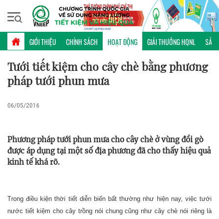
Thứ bảy, 08/08/2026 | 17:39 GMT+7
HOẠT ĐỘNG
GIỚI THIỆU
CHÍNH SÁCH
HOẠT ĐỘNG
GIẢI THƯỞNG HQNL
SẢN 
Tưới tiết kiệm cho cây chè bằng phương
pháp tưới phun mưa
06/05/2016
Phương pháp tưới phun mưa cho cây chè ở vùng đồi gò
được áp dụng tại một số địa phương đã cho thấy hiệu quả
kinh tế khá rõ.
Trong điều kiện thời tiết diễn biến bất thường như hiện nay, việc tưới
nước tiết kiệm cho cây trồng nói chung cũng như cây chè nói riêng là