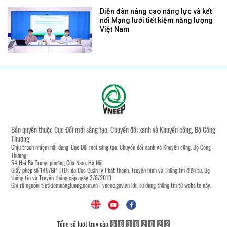
Diễn đàn nâng cao năng lực và kết
nối Mạng lưới tiết kiệm năng lượng
Việt Nam
Bản quyền thuộc Cục Đổi mới sáng tạo, Chuyển đổi xanh và Khuyến công, Bộ Công
Thương
Chịu trách nhiệm nội dung: Cục Đổi mới sáng tạo, Chuyển đổi xanh và Khuyến công, Bộ Công
Thương
54 Hai Bà Trưng, phường Cửa Nam, Hà Nội
Giấy phép số 148/GP-TTĐT do Cục Quản lý Phát thanh, Truyền hình và Thông tin điện tử, Bộ
thông tin và Truyền thông cấp ngày 3/8/2019
Ghi rõ nguồn:
tietkiemnangluong.com.vn
|
vneec.gov.vn
khi sử dụng thông tin từ website này.
Tổng số lượt truy cập
6
8
3
8
2
0
2
2