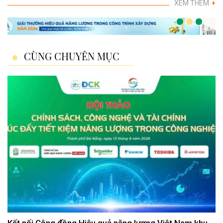
XEM THÊM
+
CÙNG CHUYÊN MỤC