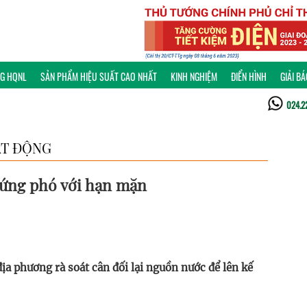
NG HQNL
SẢN PHẨM HIỆU SUẤT CAO NHẤT
KINH NGHIỆM
ĐIỂN HÌNH
GIẢI B
024.2
T ĐỘNG
 ứng phó với hạn mặn
địa phương rà soát cân đối lại nguồn nước để lên kế