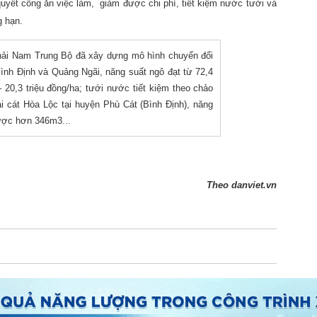
uyết công ăn việc làm, giảm được chi phí, tiết kiệm nước tưới và
g hạn.
ải Nam Trung Bộ đã xây dựng mô hình chuyển đổi
h Bình Định và Quảng Ngãi, năng suất ngô đạt từ 72,4
 – 20,3 triệu đồng/ha; tưới nước tiết kiệm theo chảo
i cát Hòa Lộc tại huyện Phù Cát (Bình Định), năng
được hơn 346m3...
Theo
danviet.vn