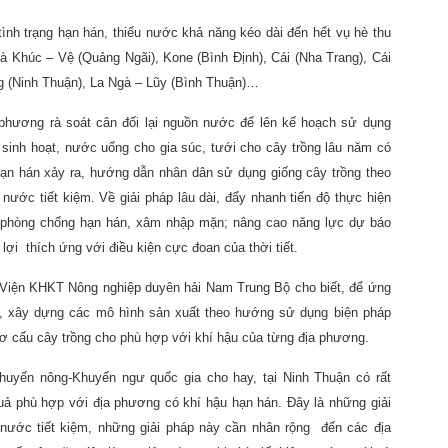
ình trạng hạn hán, thiếu nước khả năng kéo dài đến hết vụ hè thu
 Khúc – Vệ (Quảng Ngãi), Kone (Bình Định), Cái (Nha Trang), Cái
g (Ninh Thuận), La Ngà – Lũy (Bình Thuận)…
 phương rà soát cân đối lại nguồn nước để lên kế hoạch sử dụng
sinh hoạt, nước uống cho gia súc, tưới cho cây trồng lâu năm có
 hạn hán xảy ra, hướng dẫn nhân dân sử dụng giống cây trồng theo
nước tiết kiệm. Về giải pháp lâu dài, đẩy nhanh tiến độ thực hiện
nh phòng chống hạn hán, xâm nhập mặn; nâng cao năng lực dự báo
ợi thích ứng với điều kiện cực đoan của thời tiết.
iện KHKT Nông nghiệp duyên hải Nam Trung Bộ cho biết, để ứng
ứu, xây dựng các mô hình sản xuất theo hướng sử dụng biện pháp
cơ cấu cây trồng cho phù hợp với khí hậu của từng địa phương.
yến nông-Khuyến ngư quốc gia cho hay, tại Ninh Thuận có rất
uả phù hợp với địa phương có khí hậu hạn hán. Đây là những giải
 nước tiết kiệm, những giải pháp này cần nhân rộng đến các địa