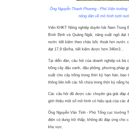
Ông Nguyễn Thanh Phương - Phó Viện trưởng 
nông dân về mô hình tưới nước
Viện KHKT Nông nghiệp duyên hải Nam Trung Bộ 
Bình Định và Quảng Ngãi, năng suất ngô đạt từ 
nước tiết kiệm theo chảo bốc thoát hơi nước c
đạt 17,9 tấn/ha, tiết kiệm được hơn 346m3...
Tại diễn đàn, câu hỏi của doanh nghiệp và bà
trồng cây đậu xanh, đậu phộng, phương pháp gi
suất cho cây trồng trong thời kỳ hạn hán, bao 
thông liên kết các hồ chứa trong thời kỳ nắng 
Các câu hỏi đã được các chuyên gia giải đáp đầy
giới thiệu một số mô hình có hiệu quả của các 
Ông Nguyễn Văn Tỉnh - Phó Tổng cục trưởng Tổn
điện có dung trữ thấp, không đủ đáp ứng cho c
khu vực.