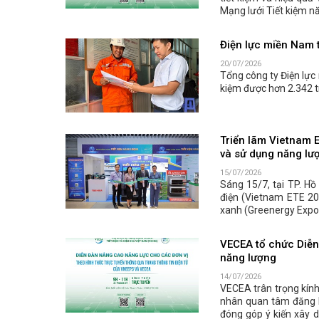
Mạng lưới Tiết kiệm n
Điện lực miền Nam t
20/07/2026
Tổng công ty Điện lực
kiệm được hơn 2.342 t
Triển lãm Vietnam 
và sử dụng năng lư
15/07/2026
Sáng 15/7, tại TP. Hồ
điện (Vietnam ETE 20
xanh (Greenergy Expo 
VECEA tổ chức Diễn 
năng lượng
14/07/2026
VECEA trân trọng kính
nhân quan tâm đăng k
đóng góp ý kiến xây 