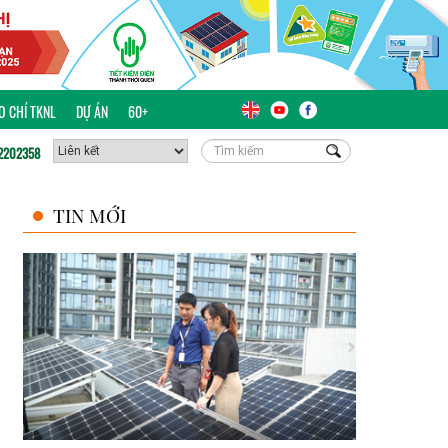
ÁO CHÍ TKNL
DỰ ÁN
60+
2202358
TIN MỚI