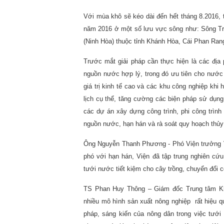
Với mùa khô sẽ kéo dài đến hết tháng 8.2016, t
năm 2016 ở một số lưu vực sông như: Sông Trà
(Ninh Hòa) thuộc tỉnh Khánh Hòa, Cái Phan Ran
Trước mắt giải pháp cần thực hiện là các địa
nguồn nước hợp lý, trong đó ưu tiên cho nước 
giá trị kinh tế cao và các khu công nghiệp khi
lịch cụ thể, tăng cường các biện pháp sử dụng 
các dự án xây dựng công trình, phi công trì
nguồn nước, hạn hán và rà soát quy hoạch thủy l
Ông Nguyễn Thanh Phương - Phó Viện trưởng V
phó với hạn hán, Viện đã tập trung nghiên c
tưới nước tiết kiệm cho cây trồng, chuyển đổi 
TS Phan Huy Thông – Giám đốc Trung tâm Khu
nhiều mô hình sản xuất nông nghiệp rất hiệu q
pháp, sáng kiến của nông dân trong việc tưới