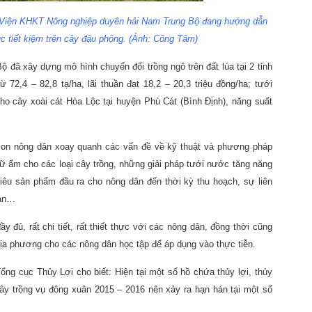
Viện KHKT Nông nghiệp duyên hải Nam Trung Bộ đang hướng dẫn
 tiết kiệm trên cây đậu phộng. (
Ảnh: Công Tâm)
đã xây dựng mô hình chuyển đổi trồng ngô trên đất lúa tại 2 tỉnh
72,4 – 82,8 tạ/ha, lãi thuần đạt 18,2 – 20,3 triệu đồng/ha; tưới
ho cây xoài cát Hòa Lộc tại huyện Phù Cát (Bình Định), năng suất
 con nông dân xoay quanh các vấn đề về kỹ thuật và phương pháp
ữ ẩm cho các loại cây trồng, những giải pháp tưới nước tăng năng
tiêu sản phẩm đầu ra cho nông dân đến thời kỳ thu hoạch, sự liên
hạn…
 đủ, rất chi tiết, rất thiết thực với các nông dân, đồng thời cũng
địa phương cho các nông dân học tập để áp dụng vào thực tiễn.
g cục Thủy Lợi cho biết: Hiện tại một số hồ chứa thủy lợi, thủy
ây trồng vụ đông xuân 2015 – 2016 nên xảy ra hạn hán tại một số