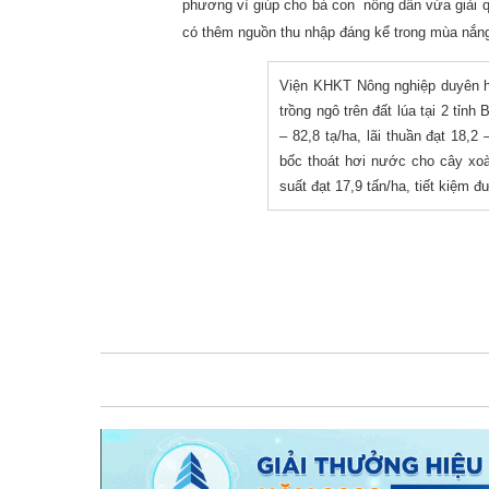
phương vì giúp cho bà con nông dân vừa giải q
có thêm nguồn thu nhập đáng kể trong mùa nắn
Viện KHKT Nông nghiệp duyên h
trồng ngô trên đất lúa tại 2 tỉn
– 82,8 tạ/ha, lãi thuần đạt 18,2
bốc thoát hơi nước cho cây xoà
suất đạt 17,9 tấn/ha, tiết kiệm 