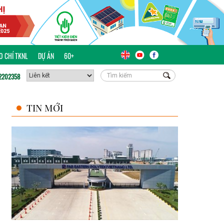
ÁO CHÍ TKNL
DỰ ÁN
60+
2202358
TIN MỚI