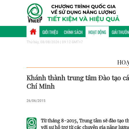
GIỚI THIỆU
CHÍNH SÁCH
HOẠT ĐỘNG
GIẢI THƯỞ
Thứ bảy, 08/08/2026 | 09:12 GMT+7
HOẠ
Khánh thành trung tâm Đào tạo cán
Chí Minh
26/06/2015
Từ tháng 8-2015, Trung tâm sẽ đào tạo t
với sự hỗ trợ từ các chuyên gia năng lượn