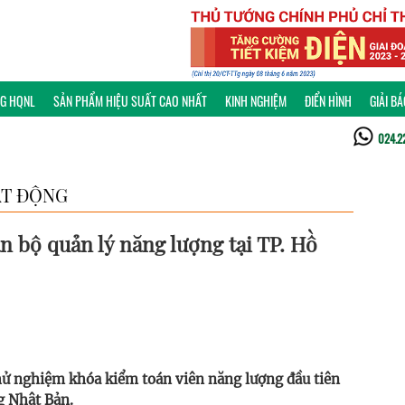
NG HQNL
SẢN PHẨM HIỆU SUẤT CAO NHẤT
KINH NGHIỆM
ĐIỂN HÌNH
GIẢI B
024.2
T ĐỘNG
 bộ quản lý năng lượng tại TP. Hồ
hử nghiệm khóa kiểm toán viên năng lượng đầu tiên
g Nhật Bản.