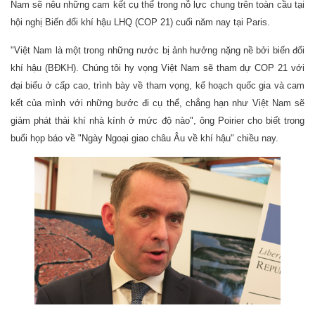
Nam sẽ nêu những cam kết cụ thể trong nỗ lực chung trên toàn cầu tại
hội nghị Biến đổi khí hậu LHQ (COP 21) cuối năm nay tại Paris.
"Việt Nam là một trong những nước bị ảnh hưởng nặng nề bởi biến đổi
khí hậu (BĐKH). Chúng tôi hy vọng Việt Nam sẽ tham dự COP 21 với
đại biểu ở cấp cao, trình bày về tham vọng, kế hoạch quốc gia và cam
kết của mình với những bước đi cụ thể, chẳng hạn như Việt Nam sẽ
giảm phát thải khí nhà kính ở mức độ nào", ông Poirier cho biết trong
buổi họp báo về "Ngày Ngoại giao châu Âu về khí hậu" chiều nay.