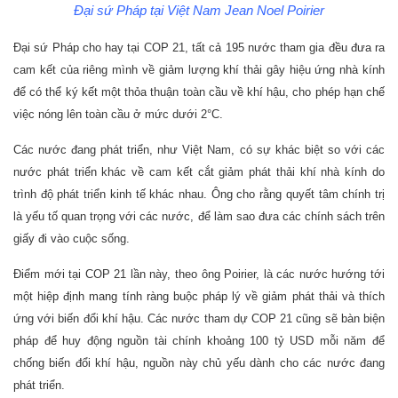
Đại sứ Pháp tại Việt Nam Jean Noel Poirier
Đại sứ Pháp cho hay tại COP 21, tất cả 195 nước tham gia đều đưa ra
cam kết của riêng mình về giảm lượng khí thải gây hiệu ứng nhà kính
để có thể ký kết một thỏa thuận toàn cầu về khí hậu, cho phép hạn chế
việc nóng lên toàn cầu ở mức dưới 2°C.
Các nước đang phát triển, như Việt Nam, có sự khác biệt so với các
nước phát triển khác về cam kết cắt giảm phát thải khí nhà kính do
trình độ phát triển kinh tế khác nhau. Ông cho rằng quyết tâm chính trị
là yếu tố quan trọng với các nước, để làm sao đưa các chính sách trên
giấy đi vào cuộc sống.
Điểm mới tại COP 21 lần này, theo ông Poirier, là các nước hướng tới
một hiệp định mang tính ràng buộc pháp lý về giảm phát thải và thích
ứng với biến đổi khí hậu. Các nước tham dự COP 21 cũng sẽ bàn biện
pháp để huy động nguồn tài chính khoảng 100 tỷ USD mỗi năm để
chống biến đổi khí hậu, nguồn này chủ yếu dành cho các nước đang
phát triển.