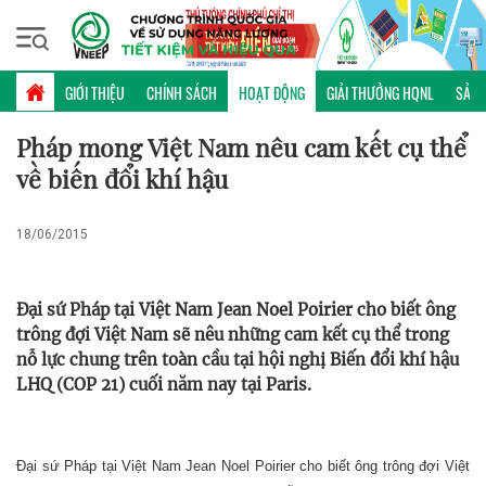
Thứ năm, 06/08/2026 | 18:21 GMT+7
HOẠT ĐỘNG
GIỚI THIỆU
CHÍNH SÁCH
HOẠT ĐỘNG
GIẢI THƯỞNG HQNL
SẢN 
Pháp mong Việt Nam nêu cam kết cụ thể
về biến đổi khí hậu
18/06/2015
Đại sứ Pháp tại Việt Nam Jean Noel Poirier cho biết ông
trông đợi Việt Nam sẽ nêu những cam kết cụ thể trong
nỗ lực chung trên toàn cầu tại hội nghị Biến đổi khí hậu
LHQ (COP 21) cuối năm nay tại Paris.
Đại sứ Pháp tại Việt Nam Jean Noel Poirier cho biết ông trông đợi Việt