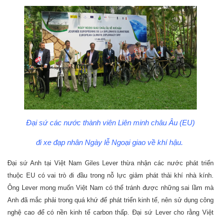
Đại sứ các nước thành viên Liên minh châu Âu (EU)
đi xe đạp nhân Ngày lễ Ngoại giao về khí hậu.
Đại sứ Anh tại Việt Nam Giles Lever thừa nhận các nước phát triển
thuộc EU có vai trò đi đầu trong nỗ lực giảm phát thải khí nhà kính.
Ông Lever mong muốn Việt Nam có thể tránh được những sai lầm mà
Anh đã mắc phải trong quá khứ để phát triển kinh tế, nên sử dụng công
nghệ cao để có nền kinh tế carbon thấp. Đại sứ Lever cho rằng Việt