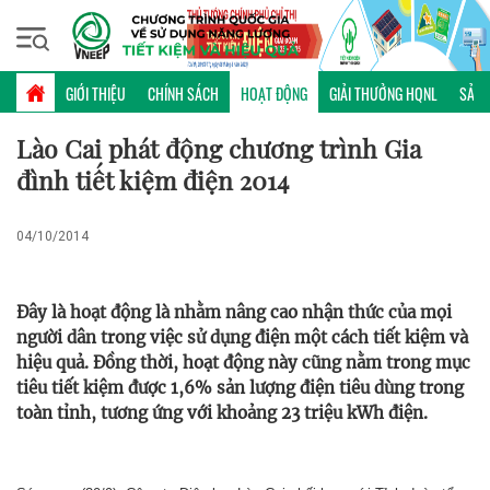
Thứ ba, 11/08/2026 | 03:30 GMT+7
HOẠT ĐỘNG
GIỚI THIỆU
CHÍNH SÁCH
HOẠT ĐỘNG
GIẢI THƯỞNG HQNL
SẢN 
Lào Cai phát động chương trình Gia
đình tiết kiệm điện 2014
04/10/2014
Đây là hoạt động là nhằm nâng cao nhận thức của mọi
người dân trong việc sử dụng điện một cách tiết kiệm và
hiệu quả. Đồng thời, hoạt động này cũng nằm trong mục
tiêu tiết kiệm được 1,6% sản lượng điện tiêu dùng trong
toàn tỉnh, tương ứng với khoảng 23 triệu kWh điện.