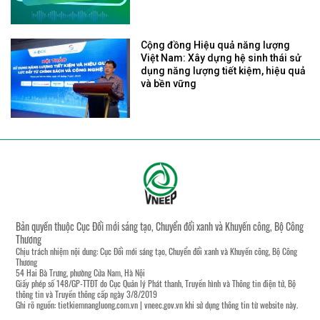
Cộng đồng Hiệu quả năng lượng
Việt Nam: Xây dựng hệ sinh thái sử
dụng năng lượng tiết kiệm, hiệu quả
và bền vững
Bản quyền thuộc Cục Đổi mới sáng tạo, Chuyển đổi xanh và Khuyến công, Bộ Công
Thương
Chịu trách nhiệm nội dung: Cục Đổi mới sáng tạo, Chuyển đổi xanh và Khuyến công, Bộ Công
Thương
54 Hai Bà Trưng, phường Cửa Nam, Hà Nội
Giấy phép số 148/GP-TTĐT do Cục Quản lý Phát thanh, Truyền hình và Thông tin điện tử, Bộ
thông tin và Truyền thông cấp ngày 3/8/2019
Ghi rõ nguồn:
tietkiemnangluong.com.vn
|
vneec.gov.vn
khi sử dụng thông tin từ website này.