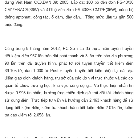
dựng Việt Nam QCXDVN 09: 2005. Lắp đặt 100 bộ đèn đơn FS-40/36
CM1*EBACS(36W) và 411bộ đèn đơn FS-40/36 CM1*E(36W); cùng hệ
thống aptomat, công tắc, ổ cắm, dây dẫn… Tổng mức đầu tư gần 500
triệu đồng.
Cũng trong 9 tháng năm 2012, PC Sơn La đã thực hiện tuyên truyền
tiết kiệm điện 957 lần trên đài phát thanh và 3 lần trên báo địa phương;
90 lần trên đài truyền hình, phát tờ rơi tuyên truyền tiết kiệm điện
39.105 tờ; dán 1.000 tờ Poster tuyên truyền tiết kiệm điện tại các địa
điểm giao dịch khách hàng, trụ sở của các đơn vị trực thuộc và các cơ
quan tổ chức trường học, khu vực công cộng... Và thực hiện nhắn tin
được 9.993 tin nhắn, hưởng ứng chiến dịch giờ trái đất tới khách hàng
sử dụng điện. Trực tiếp tư vấn và hướng dẫn 2.463 khách hàng để sử
dụng tiết kiệm điện, kiểm tra khách hàng tiết kiệm điện 2.015 lần, kiểm
tra cao điểm tối 2.058 lần.