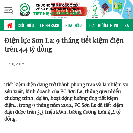
Thứ sáu, 07/08/2026 | 17:26 GMT+7
HOẠT ĐỘNG
GIỚI THIỆU
CHÍNH SÁCH
HOẠT ĐỘNG
GIẢI THƯỞNG HQNL
SẢN 
Điện lực Sơn La: 9 tháng tiết kiệm điện
trên 4,4 tỷ đồng
30/10/2012
Tiết kiệm điện đang trở thành phong trào và là nhiệm vụ
sản xuất, kinh doanh của PC Sơn La, thông qua nhiều
chương trình, dự án, hoạt động hưởng ứng tiết kiệm
điện... trong 9 tháng năm 2012, PC Sơn La đã tiết kiệm
điện được trên 3,3 triệu kWh, tương đương hơn 4,4 tỷ
đồng.