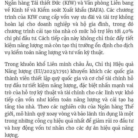
Ngân hàng Tái thiết Đức (KfW) và Văn phòng Liên bang
về Kinh tế và Kiểm soát Xuất khẩu (BAFA). Các chương
trình của KfW cung cấp vốn vay ưu đãi và tài trợ không
hoàn lại cho doanh nghiệp và hộ gia đình, trong đó
chương trình cải tạo tòa nhà có mức hỗ trợ lên tới 40%
chi phí đầu tư. Cách tiếp cận này không chỉ thúc đẩy tiết
kiệm năng lượng mà còn tạo thị trường ổn định cho dịch
vụ kiểm toán năng lượng và tư vấn kỹ thuật.
Trong khuôn khổ Liên minh châu Âu, Chỉ thị Hiệu quả
Năng lượng (EU/2023/1791) khuyến khích các quốc gia
thành viên thiết lập quỹ quốc gia và cơ chế tài chính hỗ
trợ đầu tư tiết kiệm năng lượng, đặc biệt nhấn mạnh vai
trò của hỗ trợ kỹ thuật và tài chính cho các lĩnh vực khó
tiếp cận vốn như kiểm toán năng lượng và cải tạo hạ
tầng tòa nhà. Theo các nghiên cứu của Ngân hàng Thế
giới, mô hình quỹ xoay vòng và bảo lãnh tín dụng là một
trong những công cụ hiệu quả nhất để giảm rủi ro đầu tư
và huy động vốn tư nhân cho các dự án hiệu quả năng
lượng.