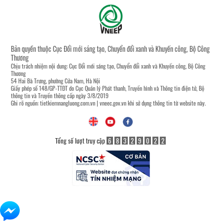
Bản quyền thuộc Cục Đổi mới sáng tạo, Chuyển đổi xanh và Khuyến công, Bộ Công
Thương
Chịu trách nhiệm nội dung: Cục Đổi mới sáng tạo, Chuyển đổi xanh và Khuyến công, Bộ Công
Thương
54 Hai Bà Trưng, phường Cửa Nam, Hà Nội
Giấy phép số 148/GP-TTĐT do Cục Quản lý Phát thanh, Truyền hình và Thông tin điện tử, Bộ
thông tin và Truyền thông cấp ngày 3/8/2019
Ghi rõ nguồn:
tietkiemnangluong.com.vn
|
vneec.gov.vn
khi sử dụng thông tin từ website này.
Tổng số lượt truy cập
6
8
3
2
9
0
2
2