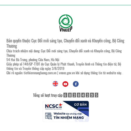
Bản quyền thuộc Cục Đổi mới sáng tạo, Chuyển đổi xanh và Khuyến công, Bộ Công
Thương
Chịu trách nhiệm nội dung: Cục Đổi mới sáng tạo, Chuyển đổi xanh và Khuyến công, Bộ Công
Thương
54 Hai Bà Trưng, phường Cửa Nam, Hà Nội
Giấy phép số 148/GP-TTĐT do Cục Quản lý Phát thanh, Truyền hình và Thông tin điện tử, Bộ
thông tin và Truyền thông cấp ngày 3/8/2019
Ghi rõ nguồn:
tietkiemnangluong.com.vn
|
vneec.gov.vn
khi sử dụng thông tin từ website này.
Tổng số lượt truy cập
6
8
3
8
4
3
9
5