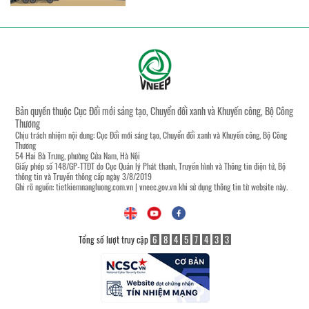
Bản quyền thuộc Cục Đổi mới sáng tạo, Chuyển đổi xanh và Khuyến công, Bộ Công
Thương
Chịu trách nhiệm nội dung: Cục Đổi mới sáng tạo, Chuyển đổi xanh và Khuyến công, Bộ Công
Thương
54 Hai Bà Trưng, phường Cửa Nam, Hà Nội
Giấy phép số 148/GP-TTĐT do Cục Quản lý Phát thanh, Truyền hình và Thông tin điện tử, Bộ
thông tin và Truyền thông cấp ngày 3/8/2019
Ghi rõ nguồn:
tietkiemnangluong.com.vn
|
vneec.gov.vn
khi sử dụng thông tin từ website này.
Tổng số lượt truy cập
6
8
4
5
7
4
3
3