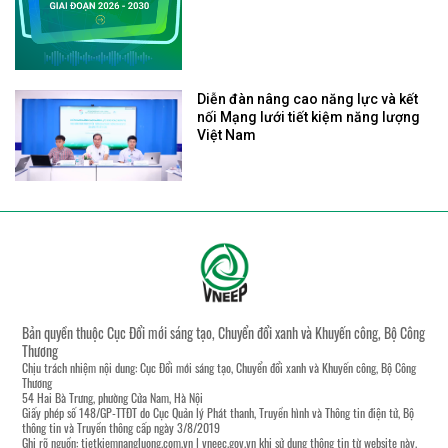
Diễn đàn nâng cao năng lực và kết
nối Mạng lưới tiết kiệm năng lượng
Việt Nam
Bản quyền thuộc Cục Đổi mới sáng tạo, Chuyển đổi xanh và Khuyến công, Bộ Công
Thương
Chịu trách nhiệm nội dung: Cục Đổi mới sáng tạo, Chuyển đổi xanh và Khuyến công, Bộ Công
Thương
54 Hai Bà Trưng, phường Cửa Nam, Hà Nội
Giấy phép số 148/GP-TTĐT do Cục Quản lý Phát thanh, Truyền hình và Thông tin điện tử, Bộ
thông tin và Truyền thông cấp ngày 3/8/2019
Ghi rõ nguồn:
tietkiemnangluong.com.vn
|
vneec.gov.vn
khi sử dụng thông tin từ website này.