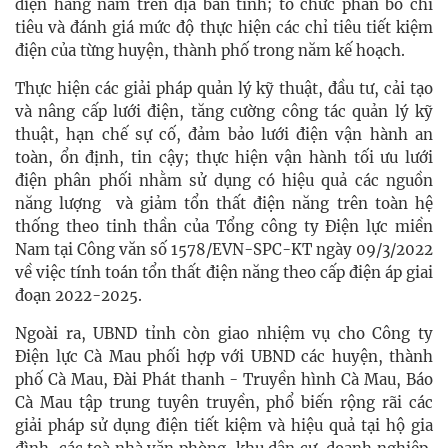
điện hàng năm trên địa bàn tỉnh; tổ chức phân bổ chỉ
tiêu và đánh giá mức độ thực hiện các chỉ tiêu tiết kiệm
điện của từng huyện, thành phố trong năm kế hoạch.
Thực hiện các giải pháp quản lý kỹ thuật, đầu tư, cải tạo
và nâng cấp lưới điện, tăng cường công tác quản lý kỹ
thuật, hạn chế sự cố, đảm bảo lưới điện vận hành an
toàn, ổn định, tin cậy; thực hiện vận hành tối ưu lưới
điện phân phối nhằm sử dụng có hiệu quả các nguồn
năng lượng và giảm tổn thất điện năng trên toàn hệ
thống theo tinh thần của Tổng công ty Điện lực miền
Nam tại Công văn số 1578/EVN-SPC-KT ngày 09/3/2022
về việc tính toán tổn thất điện năng theo cấp điện áp giai
đoạn 2022-2025.
Ngoài ra, UBND tỉnh còn giao nhiệm vụ cho Công ty
Điện lực Cà Mau phối hợp với UBND các huyện, thành
phố Cà Mau, Đài Phát thanh - Truyền hình Cà Mau, Báo
Cà Mau tập trung tuyên truyền, phổ biến rộng rãi các
giải pháp sử dụng điện tiết kiệm và hiệu quả tại hộ gia