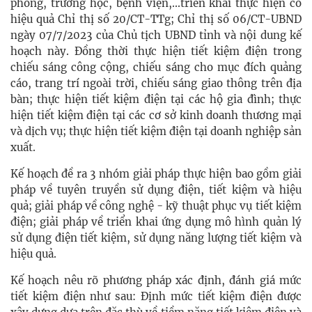
phòng, trường học, bệnh viện,...triển khai thực hiện có
hiệu quả Chỉ thị số 20/CT-TTg; Chỉ thị số 06/CT-UBND
ngày 07/7/2023 của Chủ tịch UBND tỉnh và nội dung kế
hoạch này. Đồng thời thực hiện tiết kiệm điện trong
chiếu sáng công cộng, chiếu sáng cho mục đích quảng
cáo, trang trí ngoài trời, chiếu sáng giao thông trên địa
bàn; thực hiện tiết kiệm điện tại các hộ gia đình; thực
hiện tiết kiệm điện tại các cơ sở kinh doanh thương mại
và dịch vụ; thực hiện tiết kiệm điện tại doanh nghiệp sản
xuất.
Kế hoạch đề ra 3 nhóm giải pháp thực hiện bao gồm giải
pháp về tuyên truyền sử dụng điện, tiết kiệm và hiệu
quả; giải pháp về công nghệ - kỹ thuật phục vụ tiết kiệm
điện; giải pháp về triển khai ứng dụng mô hình quản lý
sử dụng điện tiết kiệm, sử dụng năng lượng tiết kiệm và
hiệu quả.
Kế hoạch nêu rõ phương pháp xác định, đánh giá mức
tiết kiệm điện như sau: Định mức tiết kiệm điện được