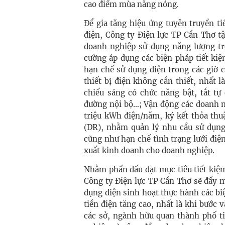
cao điểm mùa nắng nóng.
Để gia tăng hiệu ứng tuyên truyền ti
điện, Công ty Điện lực TP Cần Thơ t
doanh nghiệp sử dụng năng lượng tr
cường áp dụng các biện pháp tiết kiệ
hạn chế sử dụng điện trong các giờ c
thiết bị điện không cần thiết, nhất l
chiếu sáng có chức năng bật, tắt tự
đường nội bộ…; Vận động các doanh ng
triệu kWh điện/năm, ký kết thỏa thu
(DR), nhằm quản lý nhu cầu sử dụng 
cũng như hạn chế tình trạng lưới điện
xuất kinh doanh cho doanh nghiệp.
Nhằm phấn đấu đạt mục tiêu tiết ki
Công ty Điện lực TP Cần Thơ sẽ đẩy 
dụng điện sinh hoạt thực hành các bi
tiền điện tăng cao, nhất là khi bước
các sở, ngành hữu quan thành phố ti