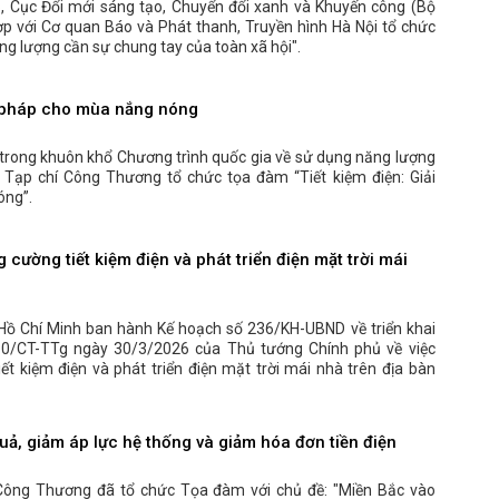
 Cục Đổi mới sáng tạo, Chuyển đổi xanh và Khuyến công (Bộ
p với Cơ quan Báo và Phát thanh, Truyền hình Hà Nội tổ chức
ng lượng cần sự chung tay của toàn xã hội".
ải pháp cho mùa nắng nóng
, trong khuôn khổ Chương trình quốc gia về sử dụng năng lượng
, Tạp chí Công Thương tổ chức tọa đàm “Tiết kiệm điện: Giải
óng”.
 cường tiết kiệm điện và phát triển điện mặt trời mái
Hồ Chí Minh ban hành Kế hoạch số 236/KH-UBND về triển khai
 10/CT-TTg ngày 30/3/2026 của Thủ tướng Chính phủ về việc
iết kiệm điện và phát triển điện mặt trời mái nhà trên địa bàn
uả, giảm áp lực hệ thống và giảm hóa đơn tiền điện
Công Thương đã tổ chức Tọa đàm với chủ đề: "Miền Bắc vào