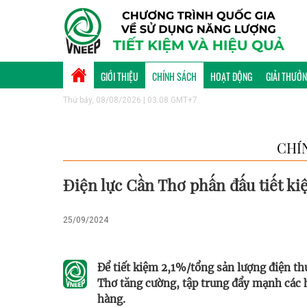
GIỚI THIỆU
CHÍNH SÁCH
HOẠT ĐỘNG
GIẢI THƯỞ
Thứ bảy, 08/08/2026 | 03:08 GMT+7
CHÍ
Điện lực Cần Thơ phấn đấu tiết k
25/09/2024
Để tiết kiệm 2,1%/tổng sản lượng điện t
Thơ tăng cường, tập trung đẩy mạnh các 
hàng.