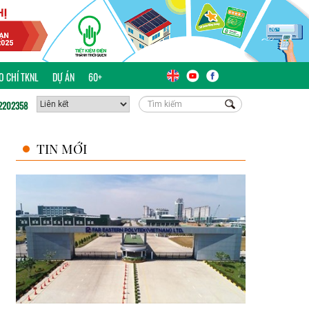
ÁO CHÍ TKNL
DỰ ÁN
60+
2202358
TIN MỚI