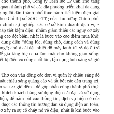
 cho thành phố, Công ty Điện lực TP Cần Thơ tăng
 quan thành phố và các địa phương triển khai đa dạng
g người dân thành phố thực hành tiết kiệm điện giai
heo Chỉ thị số 20/CT-TTg của Thủ tướng Chính phủ.
 chính sự nghiệp, các cơ sở kinh doanh dịch vụ -
háp tiết kiệm điện, nhằm giảm thiểu các nguy cơ xảy
ng cao đột biến, nhất là bước vào cao điểm mùa khô;
 dụng điện "đúng lúc, đúng chỗ, đúng cách và đúng
ng"; chú ý cài đặt nhiệt độ máy lạnh từ 26 độ C trở
 để gia tăng hiệu quả làm mát cho không gian sống;
t bị điện có công suất lớn; tận dụng ánh sáng và gió
n Thơ còn vận động các đơn vị quản lý chiếu sáng đô
ất chiếu sáng quảng cáo và tắt bớt các đèn trang trí,
o sau 22 giờ đêm... để góp phần cùng thành phố thực
n khích khách hàng sử dụng điện cài đặt và sử dụng
ện, để nắm bắt các thông tin, dịch vụ hiện có của
t được các thông tin hướng dẫn sử dụng điện an toàn,
ơ xảy ra sự cố cháy nổ về điện, nhất là khi bước vào