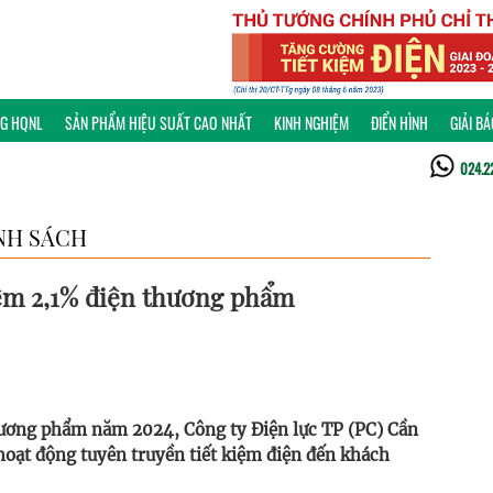
NG HQNL
SẢN PHẨM HIỆU SUẤT CAO NHẤT
KINH NGHIỆM
ĐIỂN HÌNH
GIẢI B
024.2
NH SÁCH
iệm 2,1% điện thương phẩm
hương phẩm năm 2024, Công ty Điện lực TP (PC) Cần
hoạt động tuyên truyền tiết kiệm điện đến khách