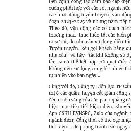
Bên cạnh công tác đảm bảo cấp điện
cường phối hợp với các sở, ngành hữu
các hoạt động tuyên truyền, vận độn
đoạn 2023-2025 và những năm tiếp t
Theo đó, vận động các cơ quan hành
thương mại… thực hiện tốt các biện p
ra sự cố, do nhu cầu sử dụng điện tă
Tuyên truyền, kêu gọi khách hàng sử
nhu cầu" và hãy "tắt khi không sử dụ
lên và có thể kết hợp với quạt điện
không nên sử dụng cùng lúc nhiều thiế
tự nhiên vào ban ngày...
Cùng với đó, Công ty Điện lực TP Cầ
thị ở các quận, huyện cắt giảm công su
đèn chiếu sáng của các pano quảng cá
hiện mục tiêu tiết kiệm điện; Khuyế
App CSKH EVNSPC, Zalo của ngành đi
ngành điện; đồng thời có thể cập nhậ
tiết kiệm… để phòng tránh các nguy c