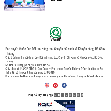
Bản quyền thuộc Cục Đổi mới sáng tạo, Chuyển đổi xanh và Khuyến công, Bộ Công
Thương
Chịu trách nhiệm nội dung: Cục Đổi mới sáng tạo, Chuyển đổi xanh và Khuyến công, Bộ Công
Thương
54 Hai Bà Trưng, phường Cửa Nam, Hà Nội
Giấy phép số 148/GP-TTĐT do Cục Quản lý Phát thanh, Truyền hình và Thông tin điện tử, Bộ
thông tin và Truyền thông cấp ngày 3/8/2019
Ghi rõ nguồn:
tietkiemnangluong.com.vn
|
vneec.gov.vn
khi sử dụng thông tin từ website này.
Tổng số lượt truy cập
6
8
3
2
0
6
0
8