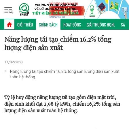
Thứ sáu, 07/08/2026 | 11:06 GMT+7
CHÍNH SÁCH
GIỚI THIỆU
CHÍNH SÁCH
HOẠT ĐỘNG
GIẢI THƯỞNG HQNL
SẢN 
Năng lượng tái tạo chiếm 16,2% tổng
lượng điện sản xuất
17/02/2023
Năng lượng tái tạo chiếm 16,8% tổng sản lượng điện sản xuất
toàn hệ thống
Tỷ lệ huy động năng lượng tái tạo gồm điện mặt trời,
điện sinh khối đạt 2,98 tỷ kWh, chiếm 16,2% tổng sản
lượng điện sản xuất toàn hệ thống.