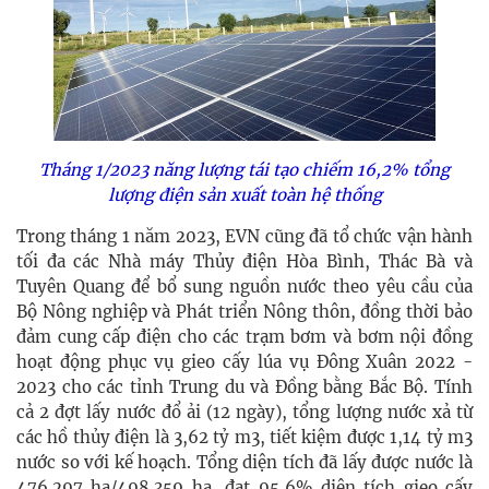
Tháng 1/2023 năng lượng tái tạo chiếm 16,2% tổng
lượng điện sản xuất toàn hệ thống
Trong tháng 1 năm 2023, EVN cũng đã tổ chức vận hành
tối đa các Nhà máy Thủy điện Hòa Bình, Thác Bà và
Tuyên Quang để bổ sung nguồn nước theo yêu cầu của
Bộ Nông nghiệp và Phát triển Nông thôn, đồng thời bảo
đảm cung cấp điện cho các trạm bơm và bơm nội đồng
hoạt động phục vụ gieo cấy lúa vụ Đông Xuân 2022 -
2023 cho các tỉnh Trung du và Đồng bằng Bắc Bộ. Tính
cả 2 đợt lấy nước đổ ải (12 ngày), tổng lượng nước xả từ
các hồ thủy điện là 3,62 tỷ m3, tiết kiệm được 1,14 tỷ m3
nước so với kế hoạch. Tổng diện tích đã lấy được nước là
476.297 ha/498.359 ha, đạt 95,6% diện tích gieo cấy