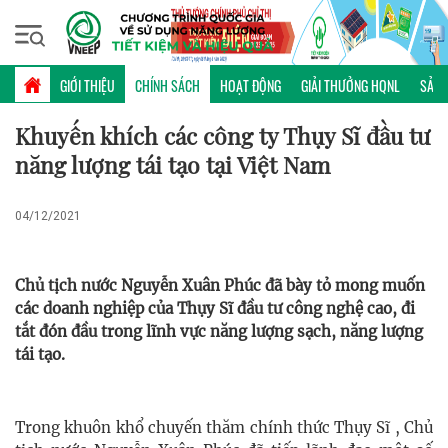
Chủ nhật, 09/08/2026 | 18:33 GMT+7
CHÍNH SÁCH
GIỚI THIỆU
CHÍNH SÁCH
HOẠT ĐỘNG
GIẢI THƯỞNG HQNL
SẢN 
Khuyến khích các công ty Thụy Sĩ đầu tư
năng lượng tái tạo tại Việt Nam
04/12/2021
Chủ tịch nước Nguyễn Xuân Phúc đã bày tỏ mong muốn
các doanh nghiệp của Thụy Sĩ đầu tư công nghệ cao, đi
tắt đón đầu trong lĩnh vực năng lượng sạch, năng lượng
tái tạo.
Trong khuôn khổ chuyến thăm chính thức Thụy Sĩ , Chủ