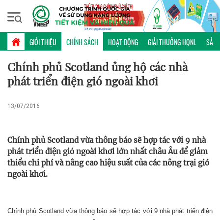
Chủ nhật, 09/08/2026 | 14:01 GMT+7
CHÍNH SÁCH
GIỚI THIỆU
CHÍNH SÁCH
HOẠT ĐỘNG
GIẢI THƯỞNG HQNL
SẢN 
Chính phủ Scotland ủng hộ các nhà
phát triển điện gió ngoài khơi
13/07/2016
Chính phủ Scotland vừa thông báo sẽ hợp tác với 9 nhà
phát triển điện gió ngoài khơi lớn nhất châu Âu để giảm
thiểu chi phí và nâng cao hiệu suất của các nông trại gió
ngoài khơi.
Chính phủ Scotland vừa thông báo sẽ hợp tác với 9 nhà phát triển điện