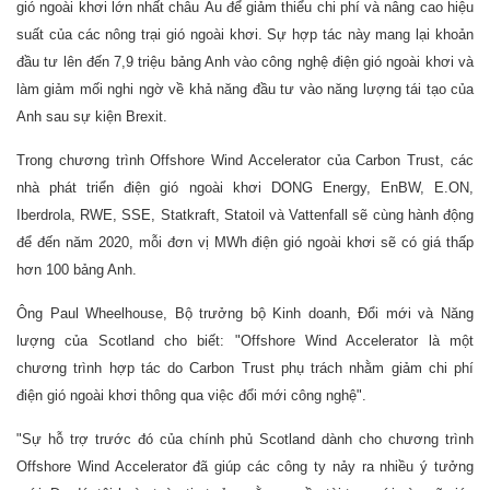
gió ngoài khơi lớn nhất châu Âu để giảm thiểu chi phí và nâng cao hiệu
suất của các nông trại gió ngoài khơi. Sự hợp tác này mang lại khoản
đầu tư lên đến 7,9 triệu bảng Anh vào công nghệ điện gió ngoài khơi và
làm giảm mối nghi ngờ về khả năng đầu tư vào năng lượng tái tạo của
Anh sau sự kiện Brexit.
Trong chương trình Offshore Wind Accelerator của Carbon Trust, các
nhà phát triển điện gió ngoài khơi DONG Energy, EnBW, E.ON,
Iberdrola, RWE, SSE, Statkraft, Statoil và Vattenfall sẽ cùng hành động
để đến năm 2020, mỗi đơn vị MWh điện gió ngoài khơi sẽ có giá thấp
hơn 100 bảng Anh.
Ông Paul Wheelhouse, Bộ trưởng bộ Kinh doanh, Đổi mới và Năng
lượng của Scotland cho biết: "Offshore Wind Accelerator là một
chương trình hợp tác do Carbon Trust phụ trách nhằm giảm chi phí
điện gió ngoài khơi thông qua việc đổi mới công nghệ".
"Sự hỗ trợ trước đó của chính phủ Scotland dành cho chương trình
Offshore Wind Accelerator đã giúp các công ty nảy ra nhiều ý tưởng