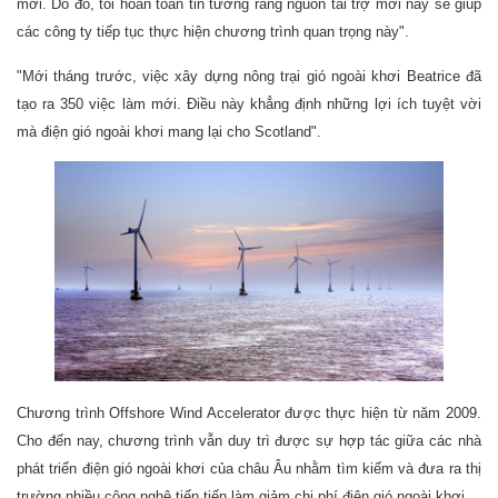
mới. Do đó, tôi hoàn toàn tin tưởng rằng nguồn tài trợ mới này sẽ giúp
các công ty tiếp tục thực hiện chương trình quan trọng này".
"Mới tháng trước, việc xây dựng nông trại gió ngoài khơi Beatrice đã
tạo ra 350 việc làm mới. Điều này khẳng định những lợi ích tuyệt vời
mà điện gió ngoài khơi mang lại cho Scotland".
Chương trình Offshore Wind Accelerator được thực hiện từ năm 2009.
Cho đến nay, chương trình vẫn duy trì được sự hợp tác giữa các nhà
phát triển điện gió ngoài khơi của châu Âu nhằm tìm kiếm và đưa ra thị
trường nhiều công nghệ tiến tiến làm giảm chi phí điện gió ngoài khơi.