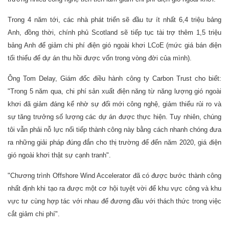
Trong 4 năm tới, các nhà phát triển sẽ đầu tư ít nhất 6,4 triệu bảng
Anh, đồng thời, chính phủ Scotland sẽ tiếp tục tài trợ thêm 1,5 triệu
bảng Anh để giảm chi phí điện gió ngoài khơi LCoE (mức giá bán điện
tối thiểu để dự án thu hồi được vốn trong vòng đời của mình).
Ông Tom Delay, Giám đốc điều hành công ty Carbon Trust cho biết:
"Trong 5 năm qua, chi phí sản xuất điện năng từ năng lượng gió ngoài
khơi đã giảm đáng kể nhờ sự đổi mới công nghệ, giảm thiểu rủi ro và
sự tăng trưởng số lượng các dự án được thực hiện. Tuy nhiên, chúng
tôi vẫn phải nỗ lực nối tiếp thành công này bằng cách nhanh chóng đưa
ra những giải pháp đúng đắn cho thị trường để đến năm 2020, giá điện
gió ngoài khơi thật sự cạnh tranh".
"Chương trình Offshore Wind Accelerator đã có được bước thành công
nhất định khi tạo ra được một cơ hội tuyệt vời để khu vực công và khu
vực tư cùng hợp tác với nhau để đương đầu với thách thức trong việc
cắt giảm chi phí".