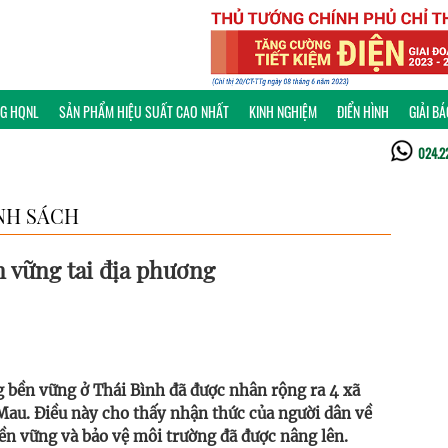
NG HQNL
SẢN PHẨM HIỆU SUẤT CAO NHẤT
KINH NGHIỆM
ĐIỂN HÌNH
GIẢI B
024.2
NH SÁCH
 vững tai địa phương
 bền vững ở Thái Bình đã được nhân rộng ra 4 xã
au. Điều này cho thấy nhận thức của người dân về
bền vững và bảo vệ môi trường đã được nâng lên.