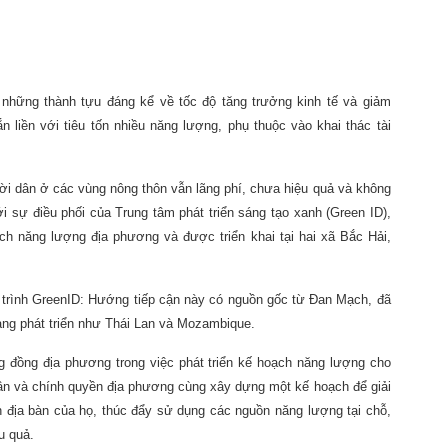
những thành tựu đáng kể về tốc độ tăng trưởng kinh tế và giảm
liền với tiêu tốn nhiều năng lượng, phụ thuộc vào khai thác tài
ời dân ở các vùng nông thôn vẫn lãng phí, chưa hiệu quả và không
 sự điều phối của Trung tâm phát triển sáng tạo xanh (Green ID),
h năng lượng địa phương và được triển khai tại hai xã Bắc Hải,
trình GreenID: Hướng tiếp cận này có nguồn gốc từ Ðan Mạch, đã
ang phát triển như Thái Lan và Mozambique.
g đồng địa phương trong việc phát triển kế hoạch năng lượng cho
dân và chính quyền địa phương cùng xây dựng một kế hoạch để giải
n địa bàn của họ, thúc đẩy sử dụng các nguồn năng lượng tại chỗ,
u quả.