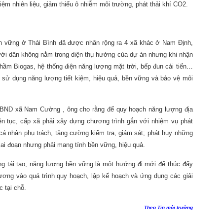
kiệm nhiên liệu, giảm thiểu ô nhiễm môi trường, phát thải khí CO2.
 vững ở Thái Bình đã được nhân rộng ra 4 xã khác ở Nam Định,
ười dân không nằm trong diện thụ hưởng của dự án nhưng khi nhận
 hầm Biogas, hệ thống điện năng lượng mặt trời, bếp đun cải tiến…
 sử dụng năng lượng tiết kiệm, hiệu quả, bền vững và bảo vệ môi
UBND xã Nam Cường , ông cho rằng để quy hoạch năng lượng địa
iên tục, cấp xã phải xây dựng chương trình gắn với nhiệm vụ phát
 cá nhân phụ trách, tăng cường kiểm tra, giám sát; phát huy những
iai đoạn nhưng phải mang tính bền vững, hiệu quả.
g tái tạo, năng lượng bền vững là một hướng đi mới để thúc đẩy
ơng vào quá trình quy hoạch, lập kế hoạch và ứng dụng các giải
 tại chỗ.
Theo Tin môi trường