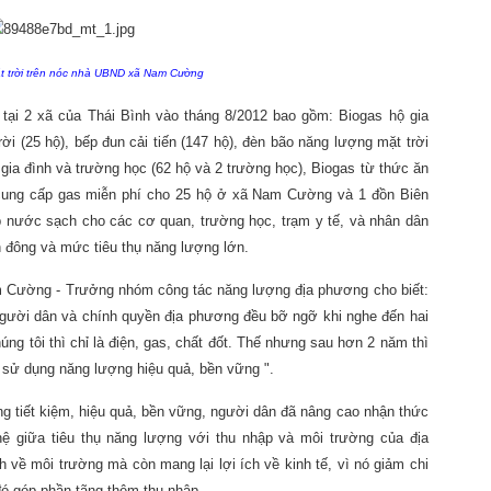
t trời trên nóc nhà UBND xã Nam Cường
tại 2 xã của Thái Bình vào tháng 8/2012 bao gồm: Biogas hộ gia
ời (25 hộ), bếp đun cải tiến (147 hộ), đèn bão năng lượng mặt trời
ộ gia đình và trường học (62 hộ và 2 trường học), Biogas từ thức ăn
cung cấp gas miễn phí cho 25 hộ ở xã Nam Cường và 1 đồn Biên
 nước sạch cho các cơ quan, trường học, trạm y tế, và nhân dân
n đông và mức tiêu thụ năng lượng lớn.
 Cường - Trưởng nhóm công tác năng lượng địa phương cho biết:
người dân và chính quyền địa phương đều bỡ ngỡ khi nghe đến hai
úng tôi thì chỉ là điện, gas, chất đốt. Thế nhưng sau hơn 2 năm thì
, sử dụng năng lượng hiệu quả, bền vững ".
g tiết kiệm, hiệu quả, bền vững, người dân đã nâng cao nhận thức
 giữa tiêu thụ năng lượng với thu nhập và môi trường của địa
h về môi trường mà còn mang lại lợi ích về kinh tế, vì nó giảm chi
ó góp phần tãng thêm thu nhập.