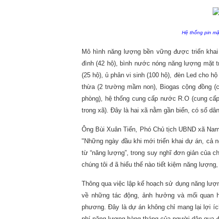
Hệ thống pin mặ
Mô hình năng lượng bền vững được triển khai 
đình (42 hộ), bình nước nóng năng lượng mặt tr
(25 hộ), ủ phân vi sinh (100 hộ), đèn Led cho h
thừa (2 trường mầm non), Biogas cộng đồng (
phòng), hệ thống cung cấp nước R.O (cung cấp
trong xã). Đây là hai xã nằm gần biển, có số dâ
Ông Bùi Xuân Tiến, Phó Chủ tịch UBND xã Nam
"Những ngày đầu khi mới triển khai dự án, cả 
từ “năng lượng”, trong suy nghĩ đơn giản của ch
chúng tôi đ ã hiểu thế nào tiết kiệm năng lượng
Thông qua việc lập kế hoạch sử dụng năng lượn
về những tác động, ảnh hưởng và mối quan hệ
phương. Ðây là dự án không chỉ mang lại lợi íc
phí năng lượng hàng tháng của người dân qua đ