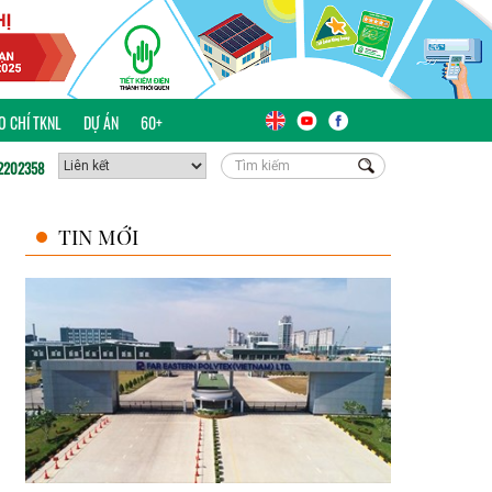
ÁO CHÍ TKNL
DỰ ÁN
60+
2202358
TIN MỚI