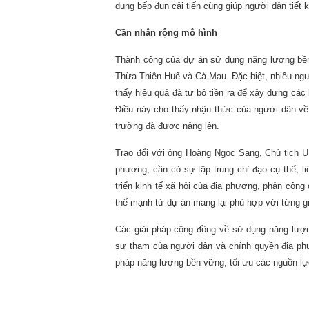
dụng bếp đun cải tiến cũng giúp người dân tiết 
Cần nhân rộng mô hình
Thành công của dự án sử dụng năng lượng bền
Thừa Thiên Huế và Cà Mau. Đặc biệt, nhiều ng
thấy hiệu quả đã tự bỏ tiền ra để xây dựng các
Điều này cho thấy nhận thức của người dân về
trường đã được nâng lên.
Trao đổi với ông Hoàng Ngọc Sang, Chủ tịch 
phương, cần có sự tập trung chỉ đạo cụ thể, l
triển kinh tế xã hội của địa phương, phân công
thế mạnh từ dự án mang lại phù hợp với từng g
Các giải pháp cộng đồng về sử dụng năng lượn
sự tham của người dân và chính quyền địa phư
pháp năng lượng bền vững, tối ưu các nguồn lực