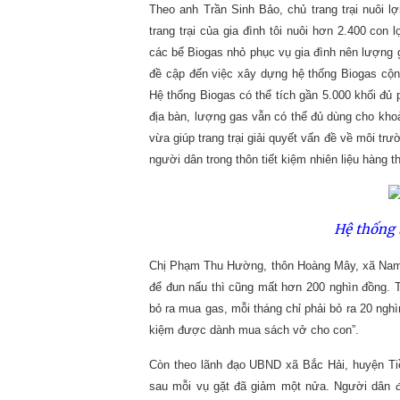
Theo anh Trần Sinh Bảo, chủ trang trại nuôi
trang trại của gia đình tôi nuôi hơn 2.400 con 
các bể Biogas nhỏ phục vụ gia đình nên lượng 
đề cập đến việc xây dựng hệ thống Biogas cộng
Hệ thống Biogas có thể tích gần 5.000 khối đủ 
địa bàn, lượng gas vẫn có thể đủ dùng cho kho
vừa giúp trang trại giải quyết vấn đề về môi t
người dân trong thôn tiết kiệm nhiên liệu hàng t
Hệ thống b
Chị Phạm Thu Hường, thôn Hoàng Mây, xã Nam 
để đun nấu thì cũng mất hơn 200 nghìn đồng. Từ
bỏ ra mua gas, mỗi tháng chỉ phải bỏ ra 20 nghì
kiệm được dành mua sách vở cho con”.
Còn theo lãnh đạo UBND xã Bắc Hải, huyện Tiề
sau mỗi vụ gặt đã giảm một nửa. Người dân đã