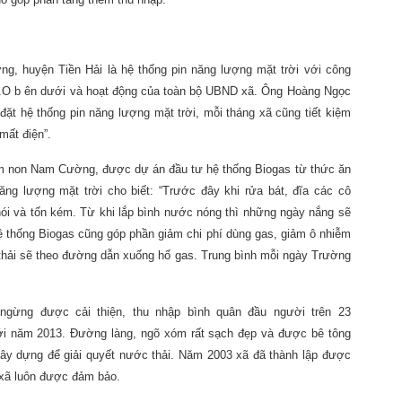
, huyện Tiền Hải là hệ thống pin năng lượng mặt trời với công
R.O b ên dưới và hoạt động của toàn bộ UBND xã. Ông Hoàng Ngọc
đặt hệ thống pin năng lượng mặt trời, mỗi tháng xã cũng tiết kiệm
mất điện”.
 non Nam Cường, được dự án đầu tư hệ thống Biogas từ thức ăn
ăng lượng mặt trời cho biết: “Trước đây khi rửa bát, đĩa các cô
ói và tốn kém. Từ khi lắp bình nước nóng thì những ngày nắng sẽ
ệ thống Biogas cũng góp phần giảm chi phí dùng gas, giảm ô nhiễm
t thải sẽ theo đường dẫn xuống hố gas. Trung bình mỗi ngày Trường
ừng được cải thiện, thu nhập bình quân đầu người trên 23
mới năm 2013. Đường làng, ngõ xóm rất sạch đẹp và được bê tông
ây dựng để giải quyết nước thải. Năm 2003 xã đã thành lập được
 xã luôn được đảm bảo.