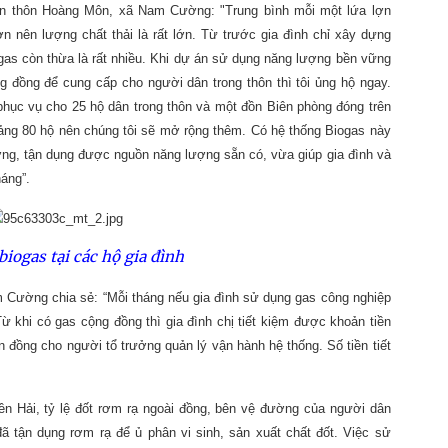
 lợn thôn Hoàng Môn, xã Nam Cường: "Trung bình mỗi một lứa lợn
lợn nên lượng chất thải là rất lớn. Từ trước gia đình chỉ xây dựng
gas còn thừa là rất nhiều. Khi dự án sử dụng năng lượng bền vững
 đồng để cung cấp cho người dân trong thôn thì tôi ủng hộ ngay.
phục vụ cho 25 hộ dân trong thôn và một đồn Biên phòng đóng trên
ảng 80 hộ nên chúng tôi sẽ mở rộng thêm. Có hệ thống Biogas này
rường, tận dụng được nguồn năng lượng sẵn có, vừa giúp gia đình và
háng”.
iogas tại các hộ gia đình
Cường chia sẻ: “Mỗi tháng nếu gia đình sử dụng gas công nghiệp
 khi có gas cộng đồng thì gia đình chị tiết kiệm được khoản tiền
n đồng cho người tổ trưởng quản lý vận hành hệ thống. Số tiền tiết
n Hải, tỷ lệ đốt rơm rạ ngoài đồng, bên vệ đường của người dân
 tận dụng rơm rạ để ủ phân vi sinh, sản xuất chất đốt. Việc sử