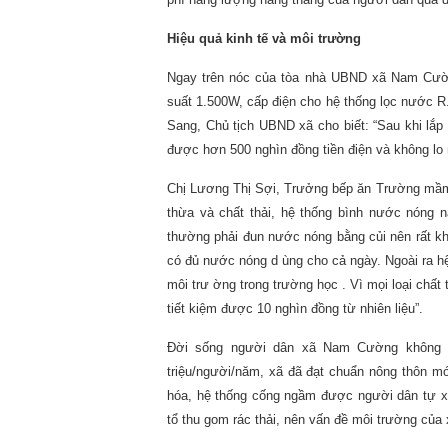
Hiệu quả kinh tế và môi trường
Ngay trên nóc của tòa nhà UBND xã Nam Cường
suất 1.500W, cấp điện cho hệ thống lọc nước 
Sang, Chủ tịch UBND xã cho biết: “Sau khi lắp 
được hơn 500 nghìn đồng tiền điện và không lo 
Chị Lương Thị Sợi, Trưởng bếp ăn Trường mầm
thừa và chất thải, hệ thống bình nước nóng n
thường phải đun nước nóng bằng củi nên rất kh
có đủ nước nóng d ùng cho cả ngày. Ngoài ra h
môi trư ờng trong trường học . Vì mọi loại chấ
tiết kiệm được 10 nghìn đồng từ nhiên liệu”.
Đời sống người dân xã Nam Cường không ng
triệu/người/năm, xã đã đạt chuẩn nông thôn 
hóa, hệ thống cống ngầm được người dân tự x
tổ thu gom rác thải, nên vấn đề môi trường của