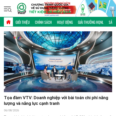
Thứ bảy, 08/08/2026 | 23:34 GMT+7
VIDEO
GIỚI THIỆU
CHÍNH SÁCH
HOẠT ĐỘNG
GIẢI THƯỞNG HQNL
SẢN 
Tọa đàm VTV: Doanh nghiệp với bài toán chi phí năng
lượng và năng lực cạnh tranh
06/08/2026