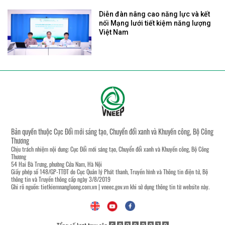
Diễn đàn nâng cao năng lực và kết
nối Mạng lưới tiết kiệm năng lượng
Việt Nam
Bản quyền thuộc Cục Đổi mới sáng tạo, Chuyển đổi xanh và Khuyến công, Bộ Công
Thương
Chịu trách nhiệm nội dung: Cục Đổi mới sáng tạo, Chuyển đổi xanh và Khuyến công, Bộ Công
Thương
54 Hai Bà Trưng, phường Cửa Nam, Hà Nội
Giấy phép số 148/GP-TTĐT do Cục Quản lý Phát thanh, Truyền hình và Thông tin điện tử, Bộ
thông tin và Truyền thông cấp ngày 3/8/2019
Ghi rõ nguồn:
tietkiemnangluong.com.vn
|
vneec.gov.vn
khi sử dụng thông tin từ website này.