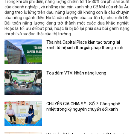
Trong khi chi phí điện, năng lượng chiếm tới 15-30% chi phí sản xuất
của doanh nghiệp , và những rào cản xanh như CBAM của châu Âu
đang treo lơ lửng trên đầu, năng lượng đã không còn là câu chuyện
của riêng ngành điện. Nó là câu chuyện của sự tồn tại cho mỗi DN.
Bài toán năng lượng đang trở thành một cuộc đua khắc nghiệt:
Hoặc là tối ưu để bứt phá, hoặc là bị bỏ lại phía sau bởi gánh nặng
chi phí và sự đào thải của thị trường.
Tòa nhà Capital Place kiến tạo tương lai
xanh từ hệ sinh thái giải pháp thông minh
Tọa đàm VTV: Nhãn năng lượng
CHUYÊN GIA CHIA SẺ - SỐ 7: Công nghệ
nhiệt trong kỷ nguyên chuyển đổi xanh