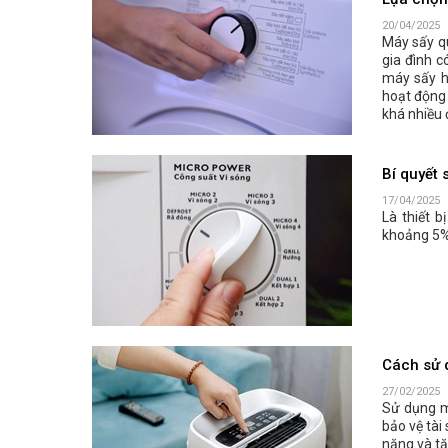
Lựa chọn 
20/04/2025
Máy sấy quầ
gia đình 
máy sấy h
hoạt động 
khá nhiều 
Bí quyết 
17/04/2025
Là thiết b
khoảng 5% 
Cách sử d
27/02/2025
Sử dụng m
bảo vệ tài
năng và tă