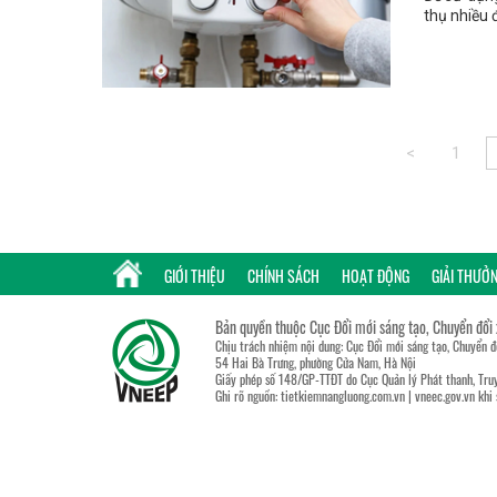
thụ nhiều 
<
1
GIỚI THIỆU
CHÍNH SÁCH
HOẠT ĐỘNG
GIẢI THƯỞ
Bản quyền thuộc Cục Đổi mới sáng tạo, Chuyển đổi
Chịu trách nhiệm nội dung: Cục Đổi mới sáng tạo, Chuyển 
54 Hai Bà Trưng, phường Cửa Nam, Hà Nội
Giấy phép số 148/GP-TTĐT do Cục Quản lý Phát thanh, Truy
Ghi rõ nguồn:
tietkiemnangluong.com.vn
|
vneec.gov.vn
khi 