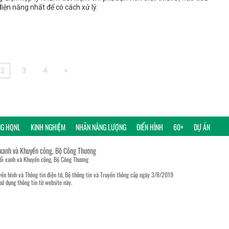
điện năng nhất để có cách xử lý.
2
3
4
>
NG HQNL
KINH NGHIỆM
NHÃN NĂNG LƯỢNG
ĐIỂN HÌNH
60+
DỰ ÁN
 xanh và Khuyến công, Bộ Công Thương
đổi xanh và Khuyến công, Bộ Công Thương
ền hình và Thông tin điện tử, Bộ thông tin và Truyền thông cấp ngày 3/8/2019
sử dụng thông tin từ website này.