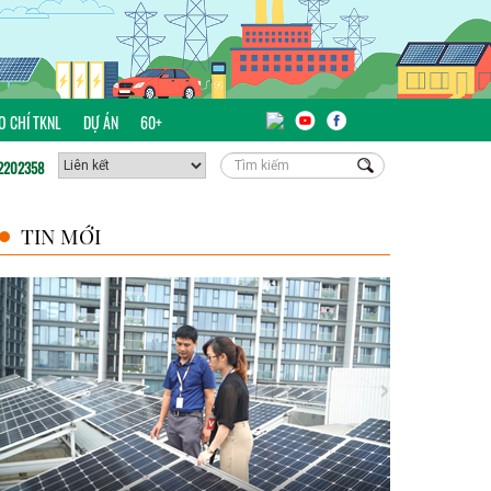
ÁO CHÍ TKNL
DỰ ÁN
60+
2202358
TIN MỚI