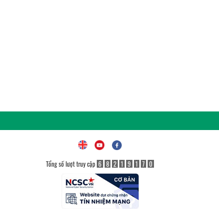
Tổng số lượt truy cập
6
8
2
1
9
1
7
0