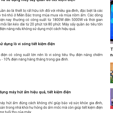
và sử dụng máy sấy quần áo tiết kiệm điện
n áo là thiết bị rất hữu ích đối với nhiều gia đình, đặc biệt là các
có trẻ nhỏ ở Miền Bắc trong mùa mưa và mùa nồm ẩm. Các dòng
iện nay thường có công suất từ 1800W đến 5000W và thời gian
mỗi lần kéo dài từ 20 phút tới 80 phút. Máy sấy quần áo tiêu tốn
điện năng nếu không sử dụng một cách hiệu quả.
sử dụng lò vi sóng tiết kiệm điện
T
n
ị điện có công suất lớn nên lò vi sóng tiêu thụ điện năng chiếm
- 10% điện năng hàng tháng trong gia đình.
ụng máy hút ẩm hiệu quả, tiết kiệm điện
áy hút ẩm đúng cách không chỉ giúp bảo vệ sức khỏe gia đình,
 sản trong nhà khỏi hư hỏng do ẩm mốc mà còn giúp tiết kiệm điện
ng tuổi thọ của máy.