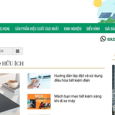
NG HQNL
SẢN PHẨM HIỆU SUẤT CAO NHẤT
KINH NGHIỆM
ĐIỂN HÌNH
GIẢI B
024.2
 HỮU ÍCH
Hướng dẫn lắp đặt và sử dụng
điều hòa tiết kiệm điện
Mách bạn mẹo tiết kiệm xăng
khi đi xe máy