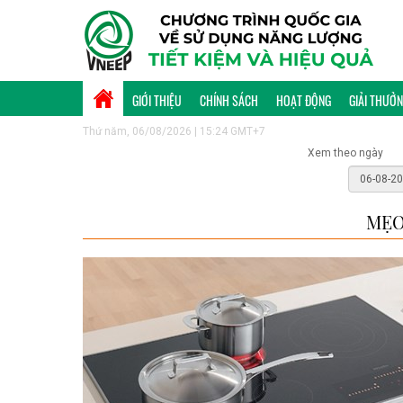
GIỚI THIỆU
CHÍNH SÁCH
HOẠT ĐỘNG
GIẢI THƯỞ
Thứ năm, 06/08/2026 | 15:24 GMT+7
Xem theo ngày
MẸO