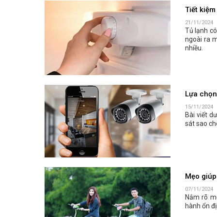
Tiết kiệm
21/11/2024
Tủ lạnh có
ngoài ra m
nhiều.
Lựa chọn,
15/11/2024
Bài viết 
sát sao cho
Mẹo giúp 
07/11/2024
Nắm rõ mẹ
hành ổn đị