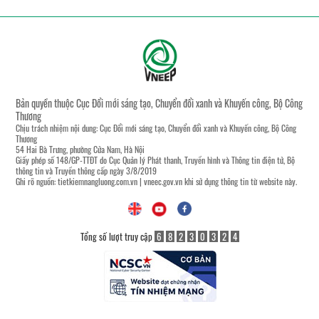
Bản quyền thuộc Cục Đổi mới sáng tạo, Chuyển đổi xanh và Khuyến công, Bộ Công
Thương
Chịu trách nhiệm nội dung: Cục Đổi mới sáng tạo, Chuyển đổi xanh và Khuyến công, Bộ Công
Thương
54 Hai Bà Trưng, phường Cửa Nam, Hà Nội
Giấy phép số 148/GP-TTĐT do Cục Quản lý Phát thanh, Truyền hình và Thông tin điện tử, Bộ
thông tin và Truyền thông cấp ngày 3/8/2019
Ghi rõ nguồn:
tietkiemnangluong.com.vn
|
vneec.gov.vn
khi sử dụng thông tin từ website này.
Tổng số lượt truy cập
6
8
2
3
0
3
2
4