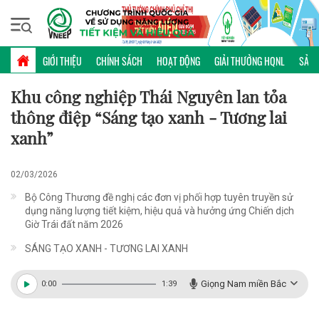
Thứ năm, 06/08/2026 | 20:30 GMT+7
60+
GIỚI THIỆU
CHÍNH SÁCH
HOẠT ĐỘNG
GIẢI THƯỞNG HQNL
SẢN 
Khu công nghiệp Thái Nguyên lan tỏa
thông điệp “Sáng tạo xanh - Tương lai
xanh”
02/03/2026
Bộ Công Thương đề nghị các đơn vị phối hợp tuyên truyền sử
dụng năng lượng tiết kiệm, hiệu quả và hưởng ứng Chiến dịch
Giờ Trái đất năm 2026
SÁNG TẠO XANH - TƯƠNG LAI XANH
Giọng Nam miền Bắc
0:00
1:39