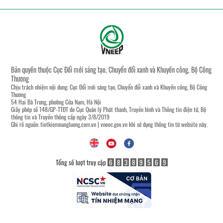
Bản quyền thuộc Cục Đổi mới sáng tạo, Chuyển đổi xanh và Khuyến công, Bộ Công
Thương
Chịu trách nhiệm nội dung: Cục Đổi mới sáng tạo, Chuyển đổi xanh và Khuyến công, Bộ Công
Thương
54 Hai Bà Trưng, phường Cửa Nam, Hà Nội
Giấy phép số 148/GP-TTĐT do Cục Quản lý Phát thanh, Truyền hình và Thông tin điện tử, Bộ
thông tin và Truyền thông cấp ngày 3/8/2019
Ghi rõ nguồn:
tietkiemnangluong.com.vn
|
vneec.gov.vn
khi sử dụng thông tin từ website này.
Tổng số lượt truy cập
6
8
3
8
9
5
6
9