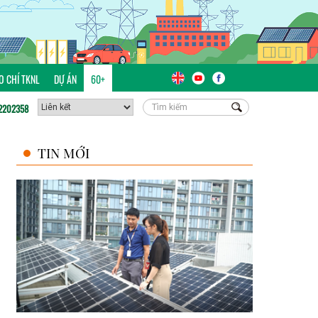
ÁO CHÍ TKNL
DỰ ÁN
60+
2202358
TIN MỚI