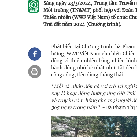
Sáng ngày 23/3/2024, Trung tâm Truyền t
Môi trường (TN&MT) phối hợp với Đoàn 
Thiên nhiên (WWF Việt Nam) tổ chức Chư
Trái đất năm 2024 (Chương trình).
Phát biểu tại Chương trình, bà Phạm
lượng, WWF Việt Nam cho biết: Chiến d
động vì thiên nhiên bằng nhiều hình
hành động nhỏ bé nhất như: tắt đèn 
công cộng, tiêu dùng thông thái…
"Mỗi cá nhân đều có vai trò và nghĩ
nay là hoạt động hưởng ứng Giờ Trái 
và truyền cảm hứng cho mọi người để 
365 ngày trong năm”.
- Bà Phạm Thị 