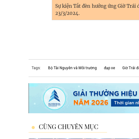
Sự kiện Tắt đèn hưởng ứng Giờ Trái
23/3/2024.
Tags:
Bộ Tài Nguyên và Môi trường
đạp xe
Giờ Trái 
CÙNG CHUYÊN MỤC