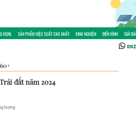
NG HQNL
SẢN PHẨM HIỆU SUẤT CAO NHẤT
KINH NGHIỆM
ĐIỂN HÌNH
GIẢI B
024.2
60+
Trái đất năm 2024
ng lượng