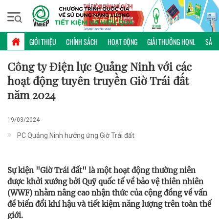
Thứ năm, 06/08/2026 | 22:41 GMT+7
60+
GIỚI THIỆU
CHÍNH SÁCH
HOẠT ĐỘNG
GIẢI THƯỞNG HQNL
SẢN 
Công ty Điện lực Quảng Ninh với các
hoạt động tuyên truyền Giờ Trái đất
năm 2024
19/03/2024
PC Quảng Ninh hưởng ứng Giờ Trái đất
Sự kiện "Giờ Trái đất" là một hoạt động thường niên
được khởi xướng bởi Quỹ quốc tế về bảo vệ thiên nhiên
(WWF) nhằm nâng cao nhận thức của cộng đồng về vấn
đề biến đổi khí hậu và tiết kiệm năng lượng trên toàn thế
giới.