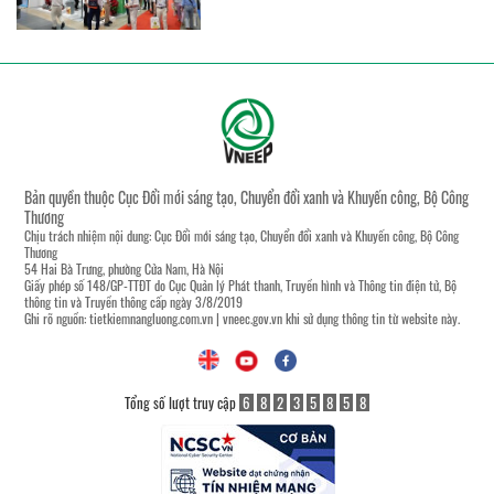
Bản quyền thuộc Cục Đổi mới sáng tạo, Chuyển đổi xanh và Khuyến công, Bộ Công
Thương
Chịu trách nhiệm nội dung: Cục Đổi mới sáng tạo, Chuyển đổi xanh và Khuyến công, Bộ Công
Thương
54 Hai Bà Trưng, phường Cửa Nam, Hà Nội
Giấy phép số 148/GP-TTĐT do Cục Quản lý Phát thanh, Truyền hình và Thông tin điện tử, Bộ
thông tin và Truyền thông cấp ngày 3/8/2019
Ghi rõ nguồn:
tietkiemnangluong.com.vn
|
vneec.gov.vn
khi sử dụng thông tin từ website này.
Tổng số lượt truy cập
6
8
2
3
5
8
5
8