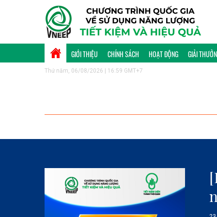
GIỚI THIỆU
CHÍNH SÁCH
HOẠT ĐỘNG
GIẢI THƯỞ
Thứ năm, 06/08/2026 | 16:59 GMT+7
[
n
23