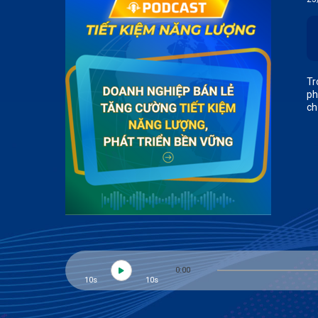
Tr
ph
ch
0:00
10s
10s