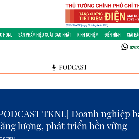
NG HQNL
SẢN PHẨM HIỆU SUẤT CAO NHẤT
KINH NGHIỆM
ĐIỂN HÌNH
GIẢI B
024.2
PODCAST
PODCAST TKNL] Doanh nghiệp bán
ăng lượng, phát triển bền vững
/10/2025