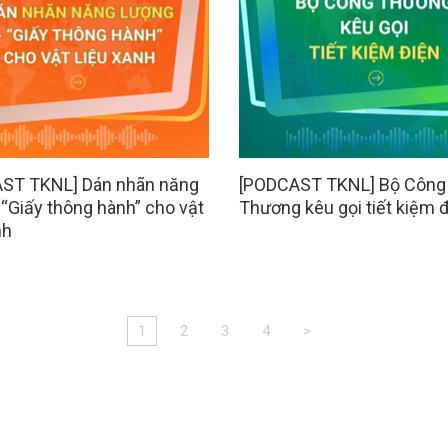
ST TKNL] Dán nhãn năng
[PODCAST TKNL] Bộ Công
 “Giấy thông hành” cho vật
Thương kêu gọi tiết kiệm 
nh
1
2
3
4
>