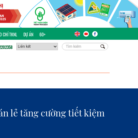
ÁO CHÍ TKNL
DỰ ÁN
60+
2202358
 lẻ tăng cường tiết kiệm