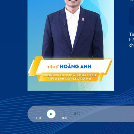
Ti
bi
ch
0:00
10s
10s