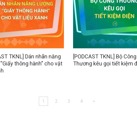
ST TKNL] Dán nhãn năng
[PODCAST TKNL] Bộ Công
 “Giấy thông hành” cho vật
Thương kêu gọi tiết kiệm 
nh
1
2
3
4
>