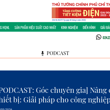
NG HQNL
SẢN PHẨM HIỆU SUẤT CAO NHẤT
KINH NGHIỆM
ĐIỂN HÌNH
GIẢI B
024.2
PODCAST
PODCAST: Góc chuyên gia] Nâng c
hiết bị: Giải pháp cho công nghiệ
/05/2026