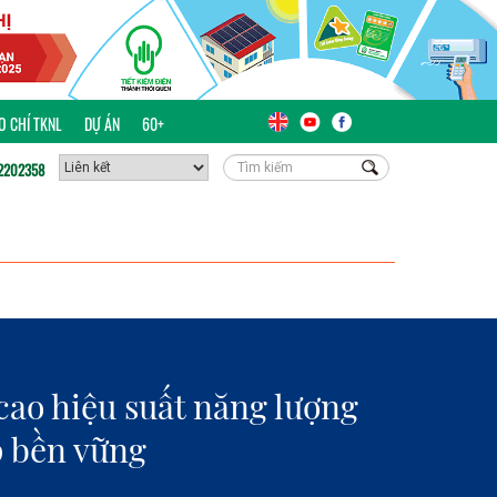
ÁO CHÍ TKNL
DỰ ÁN
60+
2202358
ao hiệu suất năng lượng
p bền vững