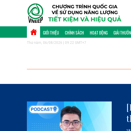
GIỚI THIỆU
CHÍNH SÁCH
HOẠT ĐỘNG
GIẢI THƯỞ
Thứ năm, 06/08/2026 | 09:22 GMT+7
[
t
18