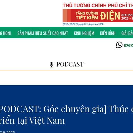
NG HQNL
SẢN PHẨM HIỆU SUẤT CAO NHẤT
KINH NGHIỆM
ĐIỂN HÌNH
GIẢI B
024.2
PODCAST
PODCAST: Góc chuyên gia] Thúc 
riển tại Việt Nam
/10/2025