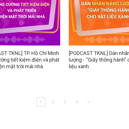
ST TKNL] TP. Hồ Chí Minh
[PODCAST TKNL] Dán nhã
ờng tiết kiệm điện và phát
lượng - “Giấy thông hành” 
iện mặt trời mái nhà
liệu xanh
1
2
3
4
>