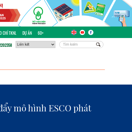
ÁO CHÍ TKNL
DỰ ÁN
60+
2202358
đẩy mô hình ESCO phát