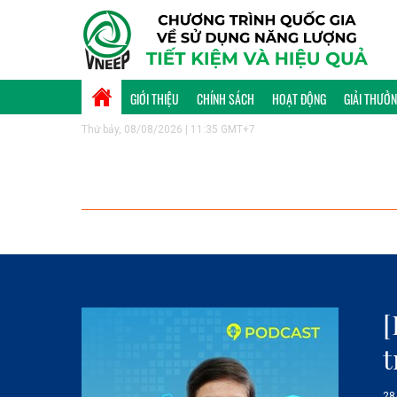
GIỚI THIỆU
CHÍNH SÁCH
HOẠT ĐỘNG
GIẢI THƯỞ
Thứ bảy, 08/08/2026 | 11:35 GMT+7
[
t
28