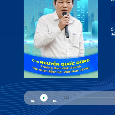
Ôn
đẩ
0:00
10s
10s