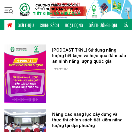
Chủ nhật, 09/08/2026 | 08:35 GMT+7
TỪ KHÓA: XÂY DỰNG
GIỚI THIỆU
CHÍNH SÁCH
HOẠT ĐỘNG
GIẢI THƯỞNG HQNL
SẢN 
[PODCAST TKNL] Sử dụng năng
lượng tiết kiệm và hiệu quả đảm bảo
an ninh năng lượng quốc gia
19/09/2025
Nâng cao năng lực xây dựng và
thực thi chính sách tiết kiệm năng
lượng tại địa phương