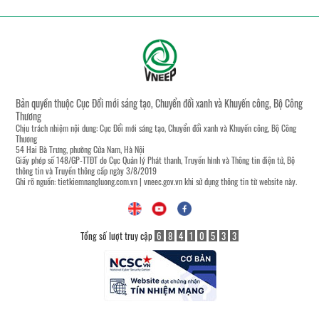
Bản quyền thuộc Cục Đổi mới sáng tạo, Chuyển đổi xanh và Khuyến công, Bộ Công
Thương
Chịu trách nhiệm nội dung: Cục Đổi mới sáng tạo, Chuyển đổi xanh và Khuyến công, Bộ Công
Thương
54 Hai Bà Trưng, phường Cửa Nam, Hà Nội
Giấy phép số 148/GP-TTĐT do Cục Quản lý Phát thanh, Truyền hình và Thông tin điện tử, Bộ
thông tin và Truyền thông cấp ngày 3/8/2019
Ghi rõ nguồn:
tietkiemnangluong.com.vn
|
vneec.gov.vn
khi sử dụng thông tin từ website này.
Tổng số lượt truy cập
6
8
4
1
0
5
3
3