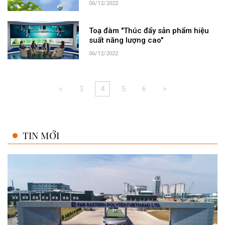
06/12/2022
Toạ đàm "Thúc đẩy sản phẩm hiệu
suất năng lượng cao"
06/12/2022
<
3
4
5
6
>
TIN MỚI