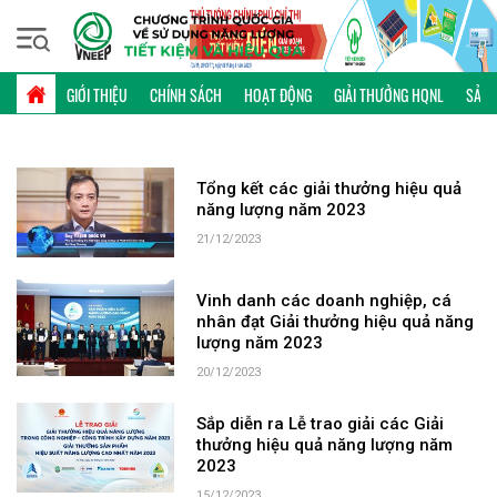
Chủ nhật, 09/08/2026 | 12:08 GMT+7
TỪ KHÓA: HIỆU SUẤT NĂNG LƯỢNG
GIỚI THIỆU
CHÍNH SÁCH
HOẠT ĐỘNG
GIẢI THƯỞNG HQNL
SẢN 
Tổng kết các giải thưởng hiệu quả
năng lượng năm 2023
21/12/2023
Vinh danh các doanh nghiệp, cá
nhân đạt Giải thưởng hiệu quả năng
lượng năm 2023
20/12/2023
Sắp diễn ra Lễ trao giải các Giải
thưởng hiệu quả năng lượng năm
2023
15/12/2023