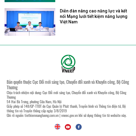
Diễn đàn nâng cao năng lực và kết
nối Mạng lưới tiết kiệm năng lượng
Việt Nam
Bản quyền thuộc Cục Đổi mới sáng tạo, Chuyển đổi xanh và Khuyến công, Bộ Công
Thương
Chịu trách nhiệm nội dung: Cục Đổi mới sáng tạo, Chuyển đổi xanh và Khuyến công, Bộ Công
Thương
54 Hai Bà Trưng, phường Cửa Nam, Hà Nội
Giấy phép số 148/GP-TTĐT do Cục Quản lý Phát thanh, Truyền hình và Thông tin điện tử, Bộ
thông tin và Truyền thông cấp ngày 3/8/2019
Ghi rõ nguồn:
tietkiemnangluong.com.vn
|
vneec.gov.vn
khi sử dụng thông tin từ website này.