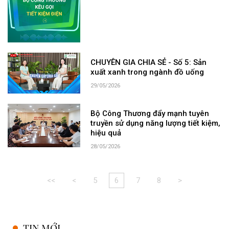
CHUYÊN GIA CHIA SẺ - Số 5: Sản
xuất xanh trong ngành đồ uống
29/05/2026
Bộ Công Thương đẩy mạnh tuyên
truyền sử dụng năng lượng tiết kiệm,
hiệu quả
28/05/2026
<<
<
5
6
7
8
>
TIN MỚI