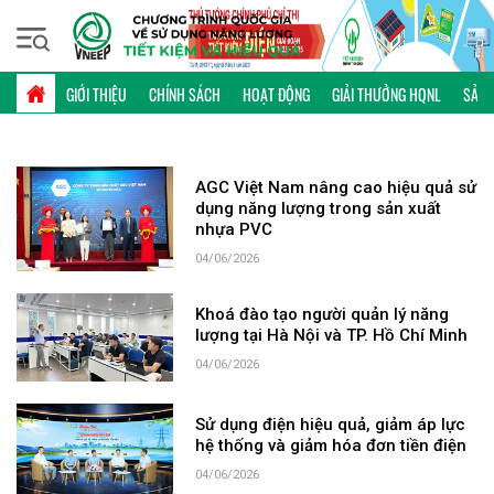
Thứ hai, 10/08/2026 | 12:41 GMT+7
TỪ KHÓA: TIẾT KIỆM
GIỚI THIỆU
CHÍNH SÁCH
HOẠT ĐỘNG
GIẢI THƯỞNG HQNL
SẢN 
AGC Việt Nam nâng cao hiệu quả sử
dụng năng lượng trong sản xuất
nhựa PVC
04/06/2026
Khoá đào tạo người quản lý năng
lượng tại Hà Nội và TP. Hồ Chí Minh
04/06/2026
Sử dụng điện hiệu quả, giảm áp lực
hệ thống và giảm hóa đơn tiền điện
04/06/2026