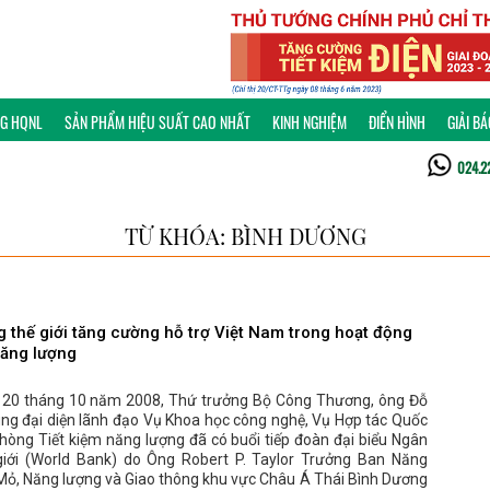
NG HQNL
SẢN PHẨM HIỆU SUẤT CAO NHẤT
KINH NGHIỆM
ĐIỂN HÌNH
GIẢI B
024.2
TỪ KHÓA: BÌNH DƯƠNG
 thế giới tăng cường hỗ trợ Việt Nam trong hoạt động
năng lượng
 20 tháng 10 năm 2008, Thứ trưởng Bộ Công Thương, ông Đỗ
ng đại diện lãnh đạo Vụ Khoa học công nghệ, Vụ Hợp tác Quốc
hòng Tiết kiệm năng lượng đã có buổi tiếp đoàn đại biểu Ngân
iới (World Bank) do Ông Robert P. Taylor Trưởng Ban Năng
 Mỏ, Năng lượng và Giao thông khu vực Châu Á Thái Bình Dương