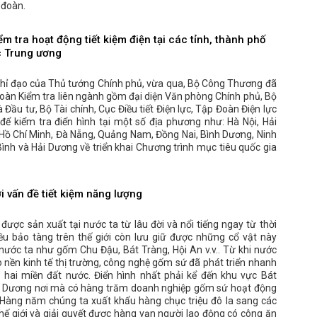
 đoàn.
ểm tra hoạt động tiết kiệm điện tại các tỉnh, thành phố
c Trung ương
chỉ đạo của Thủ tướng Chính phủ, vừa qua, Bộ Công Thương đã
oàn Kiểm tra liên ngành gồm đại diện Văn phòng Chính phủ, Bộ
 Đầu tư, Bộ Tài chính, Cục Điều tiết Điện lực, Tập Đoàn Điện lực
 để kiểm tra điển hình tại một số địa phương như: Hà Nội, Hải
 Hồ Chí Minh, Đà Nẵng, Quảng Nam, Đồng Nai, Bình Dương, Ninh
Bình và Hải Dương về triển khai Chương trình mục tiêu quốc gia
 vấn đề tiết kiệm năng lượng
ược sản xuất tại nước ta từ lâu đời và nổi tiếng ngay từ thời
iều bảo tàng trên thế giới còn lưu giữ được những cổ vật này
nước ta như gốm Chu Đậu, Bát Tràng, Hội An v.v.. Từ khi nước
 nền kinh tế thị trường, công nghệ gốm sứ đã phát triển nhanh
 hai miền đất nước. Điển hình nhất phải kể đến khu vực Bát
h Dương nơi mà có hàng trăm doanh nghiệp gốm sứ hoạt động
Hàng năm chúng ta xuất khẩu hàng chục triệu đô la sang các
hế giới và giải quyết được hàng vạn người lao động có công ăn