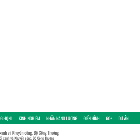
NG HQNL
KINH NGHIỆM
NHÃN NĂNG LƯỢNG
ĐIỂN HÌNH
60+
DỰ ÁN
 xanh và Khuyến công, Bộ Công Thương
đổi xanh và Khuyến công, Bộ Công Thương