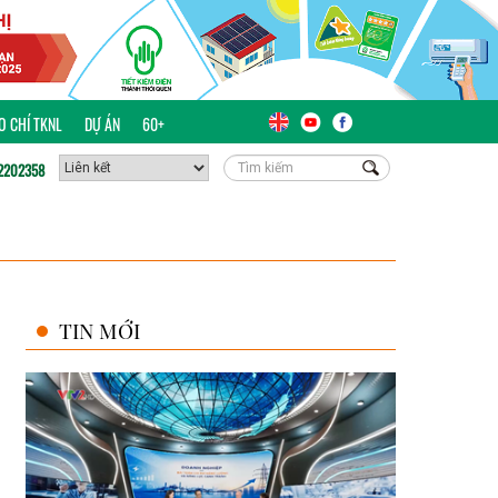
ÁO CHÍ TKNL
DỰ ÁN
60+
2202358
TIN MỚI