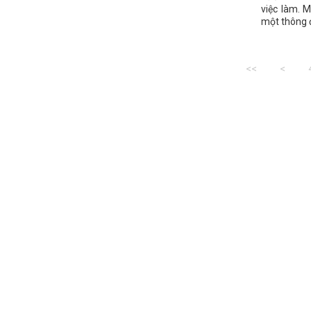
việc làm. 
một thông đ
<<
<