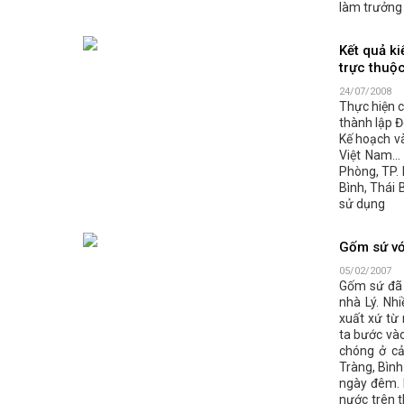
làm trưởng
Kết quả ki
trực thuộ
24/07/2008
Thực hiện 
thành lập Đ
Kế hoạch và
Việt Nam...
Phòng, TP.
Bình, Thái 
sử dụng
Gốm sứ với
05/02/2007
Gốm sứ đã đ
nhà Lý. Nh
xuất xứ từ 
ta bước vào
chóng ở cả
Tràng, Bìn
ngày đêm. 
nước trên t