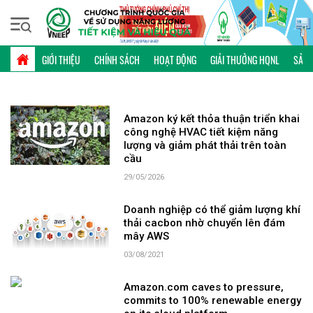
Thứ bảy, 08/08/2026 | 04:30 GMT+7
TỪ KHÓA: AMAZON
GIỚI THIỆU
CHÍNH SÁCH
HOẠT ĐỘNG
GIẢI THƯỞNG HQNL
SẢN 
Amazon ký kết thỏa thuận triển khai
công nghệ HVAC tiết kiệm năng
lượng và giảm phát thải trên toàn
cầu
29/05/2026
Doanh nghiệp có thể giảm lượng khí
thải cacbon nhờ chuyển lên đám
mây AWS
03/08/2021
Amazon.com caves to pressure,
commits to 100% renewable energy