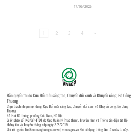
17/06/2026
1
2
3
4
>
Bản quyền thuộc Cục Đổi mới sáng tạo, Chuyển đổi xanh và Khuyến công, Bộ Công
Thương
Chịu trách nhiệm nội dung: Cục Đổi mới sáng tạo, Chuyển đổi xanh và Khuyến công, Bộ Công
Thương
54 Hai Bà Trưng, phường Cửa Nam, Hà Nội
Giấy phép số 148/GP-TTĐT do Cục Quản lý Phát thanh, Truyền hình và Thông tin điện tử, Bộ
thông tin và Truyền thông cấp ngày 3/8/2019
Ghi rõ nguồn:
tietkiemnangluong.com.vn
|
vneec.gov.vn
khi sử dụng thông tin từ website này.