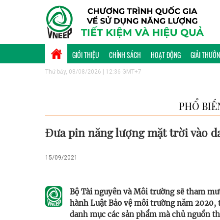
GIỚI THIỆU
CHÍNH SÁCH
HOẠT ĐỘNG
GIẢI THƯỞ
Thứ bảy, 08/08/2026 | 12:36 GMT+7
PHỔ BIẾ
Đưa pin năng lượng mặt trời vào d
15/09/2021
Bộ Tài nguyên và Môi trường sẽ tham mư
hành Luật Bảo vệ môi trường năm 2020, t
danh mục các sản phẩm mà chủ nguồn thải 