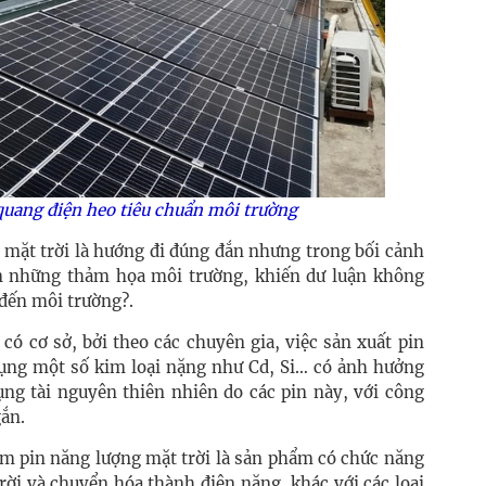
 quang điện heo tiêu chuẩn môi trường
g mặt trời là hướng đi đúng đắn nhưng trong bối cảnh
n những thảm họa môi trường, khiến dư luận không
 đến môi trường?.
ó cơ sở, bởi theo các chuyên gia, việc sản xuất pin
dụng một số kim loại nặng như Cd, Si… có ảnh hưởng
ụng tài nguyên thiên nhiên do các pin này, với công
gắn.
ấm pin năng lượng mặt trời là sản phẩm có chức năng
rời và chuyển hóa thành điện năng, khác với các loại