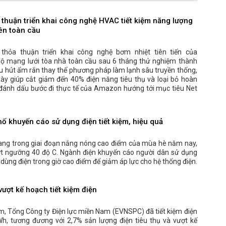
 thuận triển khai công nghệ HVAC tiết kiệm năng lượng
rên toàn cầu
hỏa thuận triển khai công nghệ bơm nhiệt tiên tiến của
bộ mạng lưới tòa nhà toàn cầu sau 6 tháng thử nghiệm thành
ệu hút ẩm rắn thay thế phương pháp làm lạnh sâu truyền thống,
ày giúp cắt giảm đến 40% điện năng tiêu thụ và loại bỏ hoàn
t, đánh dấu bước đi thực tế của Amazon hướng tới mục tiêu Net
hố khuyến cáo sử dụng điện tiết kiệm, hiệu quả
ang trong giai đoạn nắng nóng cao điểm của mùa hè năm nay,
ượt ngưỡng 40 độ C. Ngành điện khuyến cáo người dân sử dụng
ế dùng điện trong giờ cao điểm để giảm áp lực cho hệ thống điện.
ượt kế hoạch tiết kiệm điện
, Tổng Công ty Điện lực miền Nam (EVNSPC) đã tiết kiệm điện
Wh, tương đương với 2,7% sản lượng điện tiêu thụ và vượt kế