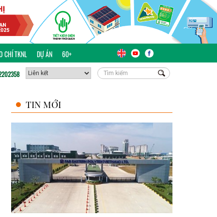
ÁO CHÍ TKNL
DỰ ÁN
60+
2202358
TIN MỚI