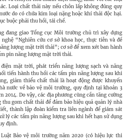
hác. Loại chất thải này nếu chôn lấp không đúng quy
nước do có chứa kim loại nặng hoặc khí thải độc hại.
 buộc phải thu hồi, tái chế.
ng đang giao Tổng cục Môi trường chủ trì xây dựng
 nghệ “Nghiên cứu cơ sở khoa học, thực tiễn và đề
 năng lượng mặt trời thải”; cơ sở để xem xét ban hành
ấm pin năng lượng mặt trời thải.
n điện mặt trời, phát triển năng lượng sạch và năng
hối tiến hành thu hồi các tấm pin năng lượng sau khi
dụng, giảm thiểu chất thải là hoạt động được khuyến
hà nước về bảo vệ môi trường, quy định tại khoản 3
ăm 2014. Do vậy, các địa phương cũng cần tăng cường
g thu gom chất thải để đảm bảo hiệu quả quản lý nhà
iết, thành lập đoàn kiểm tra liên ngành để giám sát
xử lý các tấm pin năng lượng sau khi hết hạn sử dụng
uy định.
 Luật Bảo vệ môi trường năm 2020 (có hiệu lực thi