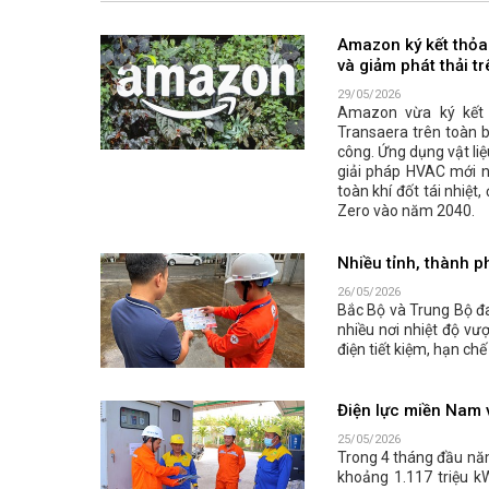
Amazon ký kết thỏa
và giảm phát thải t
29/05/2026
Amazon vừa ký kết t
Transaera trên toàn 
công. Ứng dụng vật li
giải pháp HVAC mới n
toàn khí đốt tái nhiệ
Zero vào năm 2040.
Nhiều tỉnh, thành p
26/05/2026
Bắc Bộ và Trung Bộ đ
nhiều nơi nhiệt độ v
điện tiết kiệm, hạn ch
Điện lực miền Nam v
25/05/2026
Trong 4 tháng đầu năm
khoảng 1.117 triệu k