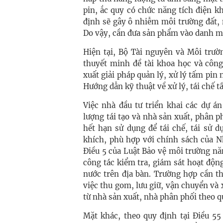
pin, ắc quy có chức năng tích điện k
định sẽ gây ô nhiễm môi trường đất, 
Do vậy, cần đưa sản phẩm vào danh mục
Hiện tại, Bộ Tài nguyên và Môi trườ
thuyết minh đề tài khoa học và công
xuất giải pháp quản lý, xử lý tấm pin
Hướng dẫn kỹ thuật về xử lý, tái chế t
Việc nhà đầu tư triển khai các dự á
lượng tái tạo và nhà sản xuất, phân p
hết hạn sử dụng để tái chế, tái sử 
khích, phù hợp với chính sách của N
Điều 5 của Luật Bảo vệ môi trường n
công tác kiểm tra, giám sát hoạt độn
nước trên địa bàn. Trường hợp cần th
việc thu gom, lưu giữ, vận chuyển và 
từ nhà sản xuất, nhà phân phối theo q
Mặt khác, theo quy định tại Điều 55