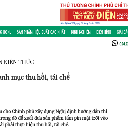
NG HQNL
SẢN PHẨM HIỆU SUẤT CAO NHẤT
KINH NGHIỆM
ĐIỂN HÌNH
GIẢI B
024.2
N KIẾN THỨC
anh mục thu hồi, tái chế
u cho Chính phủ xây dựng Nghị định hướng dẫn thi
rong đó đề xuất đưa sản phẩm tấm pin mặt trời vào
phải thực hiện thu hồi, tái chế.