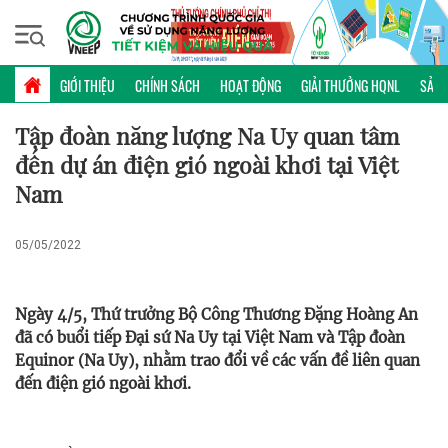
Thứ năm, 06/08/2026 | 08:59 GMT+7
HỢP TÁC QUỐC TẾ
GIỚI THIỆU
CHÍNH SÁCH
HOẠT ĐỘNG
GIẢI THƯỞNG HQNL
SẢN 
Tập đoàn năng lượng Na Uy quan tâm
đến dự án điện gió ngoài khơi tại Việt
Nam
05/05/2022
Ngày 4/5, Thứ trưởng Bộ Công Thương Đặng Hoàng An
đã có buổi tiếp Đại sứ Na Uy tại Việt Nam và Tập đoàn
Equinor (Na Uy), nhằm trao đổi về các vấn đề liên quan
đến điện gió ngoài khơi.