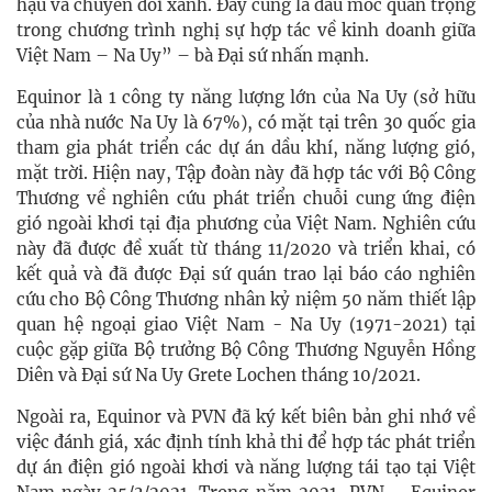
hậu và chuyển đổi xanh. Đây cũng là dấu mốc quan trọng
trong chương trình nghị sự hợp tác về kinh doanh giữa
Việt Nam – Na Uy” – bà Đại sứ nhấn mạnh.
Equinor là 1 công ty năng lượng lớn của Na Uy (sở hữu
của nhà nước Na Uy là 67%), có mặt tại trên 30 quốc gia
tham gia phát triển các dự án dầu khí, năng lượng gió,
mặt trời. Hiện nay, Tập đoàn này đã hợp tác với Bộ Công
Thương về nghiên cứu phát triển chuỗi cung ứng điện
gió ngoài khơi tại địa phương của Việt Nam. Nghiên cứu
này đã được đề xuất từ tháng 11/2020 và triển khai, có
kết quả và đã được Đại sứ quán trao lại báo cáo nghiên
cứu cho Bộ Công Thương nhân kỷ niệm 50 năm thiết lập
quan hệ ngoại giao Việt Nam - Na Uy (1971-2021) tại
cuộc gặp giữa Bộ trưởng Bộ Công Thương Nguyễn Hồng
Diên và Đại sứ Na Uy Grete Lochen tháng 10/2021.
Ngoài ra, Equinor và PVN đã ký kết biên bản ghi nhớ về
việc đánh giá, xác định tính khả thi để hợp tác phát triển
dự án điện gió ngoài khơi và năng lượng tái tạo tại Việt